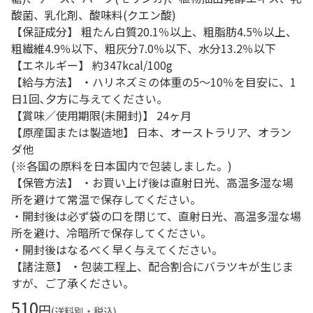
酸菌、乳化剤、酸味料(クエン酸)
【保証成分】 粗たん白質20.1％以上、粗脂肪4.5％以上、
粗繊維4.9％以下、粗灰分7.0％以下、水分13.2％以下
【エネルギー】 約347kcal/100g
【給与方法】 ・ハリネズミの体重の5～10％を目安に、1
日1回､夕方に与えてください。
【賞味／使用期限(未開封)】 24ヶ月
【原産国または製造地】 日本、オーストラリア、オラン
ダ他
(※各国の原料を日本国内で包装しました。)
【保管方法】 ・お買い上げ後は直射日光、高温多湿な場
所を避けて常温で保存してください。
・開封後は必ず袋の口を閉じて、直射日光、高温多湿な場
所を避け、冷暗所で保存してください。
・開封後はなるべく早く与えてください。
【諸注意】 ・包装工程上、配合割合にバラツキが生じま
すが、ご了承ください。
510
円
(送料別・税込)