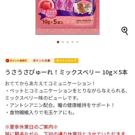
1
2
3
4
5
うさうさぴゅーれ！ミックスベリー 10g×5本
おててからあたえてコミュニケーション！
・ペットとコミュニケーションをとりながら与えられる、
ミックスベリー味のピューレです。
・アントシアニン配合。瞳の健康維持をサポート！
・食物繊維入りで毛玉ケアにも。
※夏季休業日のご案内※
誠に勝手ながら、下記の通り休業日とさせていただきま