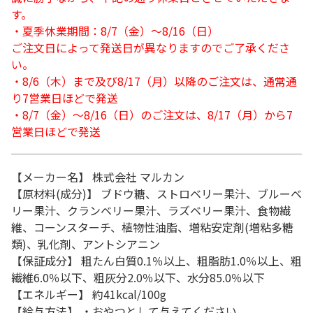
す。
・夏季休業期間：8/7（金）～8/16（日）
ご注文日によって発送日が異なりますのでご了承くださ
い。
・8/6（木）まで及び8/17（月）以降のご注文は、通常通
り7営業日ほどで発送
・8/7（金）～8/16（日）のご注文は、8/17（月）から7
営業日ほどで発送
【メーカー名】 株式会社 マルカン
【原材料(成分)】 ブドウ糖、ストロベリー果汁、ブルーベ
リー果汁、クランベリー果汁、ラズベリー果汁、食物繊
維、コーンスターチ、植物性油脂、増粘安定剤(増粘多糖
類)、乳化剤、アントシアニン
【保証成分】 粗たん白質0.1％以上、粗脂肪1.0％以上、粗
繊維6.0％以下、粗灰分2.0％以下、水分85.0％以下
【エネルギー】 約41kcal/100g
【給与方法】 ・おやつとして与えてください。