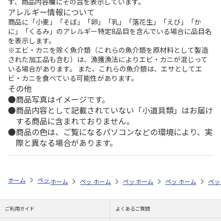
ず、商品内容欄にその旨を表示しています。
アレルギー情報について
商品に「小麦」「そば」「卵」「乳」「落花生」「えび」「か
に」「くるみ」のアレルギー特定8品目を含んでいる場合に品目名
を表示します。
※エビ・カニを除く魚介類（これらの魚介類を原材料として製造
された加工品も含む）は、漁獲漁法によりエビ・カニが混じって
いる場合があります。 また、これらの魚介類は、エサとしてエ
ビ・カニを食べている可能性があります。
その他
商品写真はイメージです。
商品内容として記載されていない「小道具類」はお届け
する商品に含まれておりません。
商品の色は、ご覧になるパソコンなどの環境により、実
際と異なる場合があります。
ホーム
ペットストア
フード
フード（小動物用）
ハムスター
ホーム
ペットストア
ホーム
ペットストア
フード
ホーム
フード（小動物用）
ペットストア
フード
ホーム
フード
ペッ
フ
ご利用ガイド
よくあるご質問