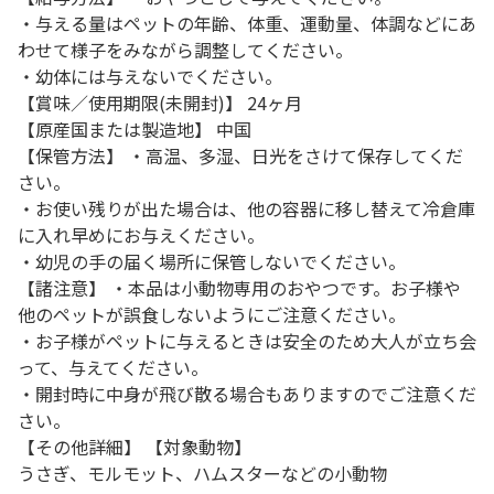
・与える量はペットの年齢、体重、運動量、体調などにあ
わせて様子をみながら調整してください。
・幼体には与えないでください。
【賞味／使用期限(未開封)】 24ヶ月
【原産国または製造地】 中国
【保管方法】 ・高温、多湿、日光をさけて保存してくだ
さい。
・お使い残りが出た場合は、他の容器に移し替えて冷倉庫
に入れ早めにお与えください。
・幼児の手の届く場所に保管しないでください。
【諸注意】 ・本品は小動物専用のおやつです。お子様や
他のペットが誤食しないようにご注意ください。
・お子様がペットに与えるときは安全のため大人が立ち会
って、与えてください。
・開封時に中身が飛び散る場合もありますのでご注意くだ
さい。
【その他詳細】 【対象動物】
うさぎ、モルモット、ハムスターなどの小動物