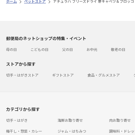
ホーム
ペットストア
ナチュラハ フリーズドライ 芽キャベツ＆ブロッコリ
郵便局のネットショップの特集・イベント
母の日
こどもの日
父の日
お中元
敬老の日
ストアから探す
切手・はがきストア
ギフトストア
食品・グルメストア
カテゴリから探す
切手・はがき
海鮮お取り寄せ
肉お取り寄せ
梅干し・惣菜・カレー
ジャム・はちみつ
調味料・ドレッ