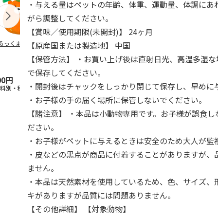
・与える量はペットの年齢、体重、運動量、体調にあ
がら調整してください。
【賞味／使用期限(未開封)】 24ヶ月
るっくま みかん
デオトイレ 飛び散
獣医師開発 ニオイ
無添加良品 
【原産国または製造地】 中国
らない消臭・抗菌サ
をとる砂専用 猫ト
ムデンタルコ
【保管方法】 ・お買い上げ後は直射日光、高温多湿な
ンド 4L
イレ ナチュラルグ
ぐるぐるボー
レー
…
で保存してください。
00円
1,320円
1,550円
470円
・開封後はチャックをしっかり閉じて保存し、早めに
送料別・税込)
(送料別・税込)
(送料別・税込)
(送料別・税込
・お子様の手の届く場所に保管しないでください。
【諸注意】 ・本品は小動物専用です。お子様が誤食し
ださい。
・お子様がペットに与えるときは安全のため大人が監
・皮などの黒点が商品に付着することがありますが、
ません。
・本品は天然素材を使用しているため、色、サイズ、
キがありますが品質には問題ありません。
【その他詳細】 【対象動物】