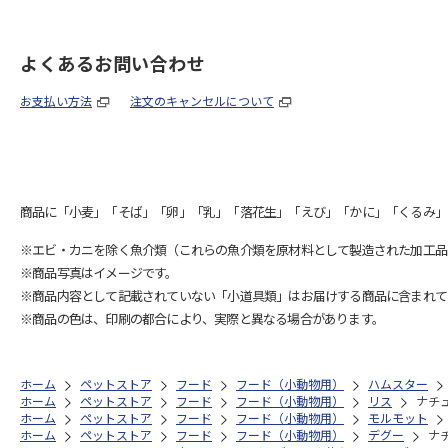
よくあるお問い合わせ
お支払い方法
注文のキャンセルについて
商品に「小麦」「そば」「卵」「乳」「落花生」「えび」「かに」「くるみ」
※エビ・カニを除く魚介類（これらの魚介類を原材料として製造された加工品
※商品写真はイメージです。
※商品内容として記載されていない「小道具類」はお届けする商品に含まれて
※商品の色は、印刷の都合により、実際と異なる場合があります。
ホーム
ペットストア
フード
フード（小動物用）
ハムスター
ホーム
ペットストア
フード
フード（小動物用）
リス
ナチュ
ホーム
ペットストア
フード
フード（小動物用）
モルモット
ホーム
ペットストア
フード
フード（小動物用）
デグー
ナ