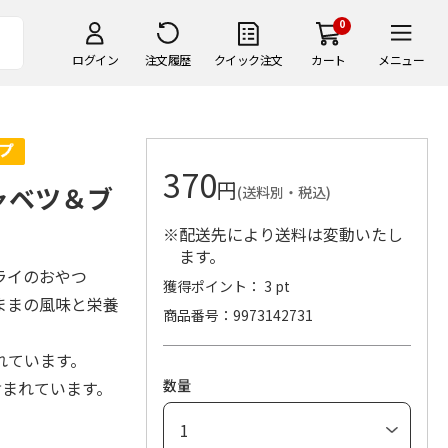
0
ログイン
注文履歴
クイック注文
カート
メニュー
370
円
ャベツ＆ブ
(送料別・税込)
※配送先により送料は変動いたし
ます。
ライのおやつ
獲得ポイント： 3 pt
ままの風味と栄養
商品番号
9973142731
れています。
数量
含まれています。