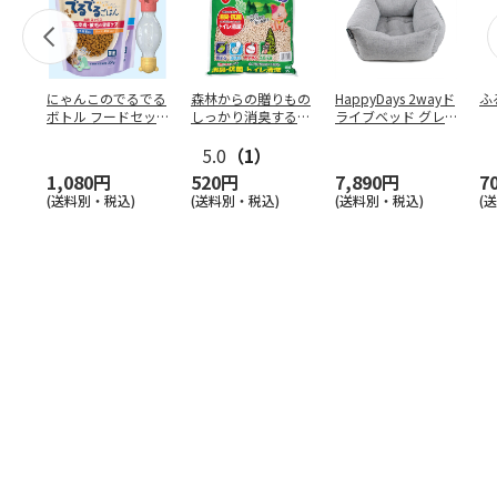
にゃんこのでるでる
森林からの贈りもの
HappyDays 2wayド
ふ
ボトル フードセッ
しっかり消臭するひ
ライブベッド グレ
ト
のきの猫砂 7L
ー
5.0
（1）
1,080円
520円
7,890円
7
(送料別・税込)
(送料別・税込)
(送料別・税込)
(