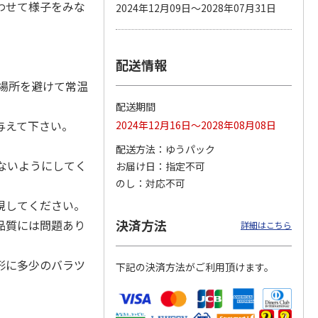
わせて様子をみな
2024年12月09日～2028年07月31日
配送情報
カムカ
銀のスプーン パウ
ペット線香 虹のか
CIAO 香り立つクラ
ーン
チ 健康に育つ子ね
なた フルーティフ
ンキー ちゅ～る和
場所を避けて常温
ン型 S
こ用 まぐろ・かつ
ローラルの香り
えBOX とりささ
…
おに
…
配送期間
120円
590円
380円
与えて下さい。
2024年12月16日～2028年08月08日
)
(送料別・税込)
(送料別・税込)
(送料別・税込)
配送方法
ゆうパック
ないようにしてく
お届け日
指定不可
のし
対応不可
視してください。
決済方法
品質には問題あり
詳細はこちら
形に多少のバラツ
下記の決済方法がご利用頂けます。