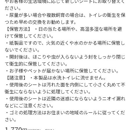
やお客様の生活環境に応じて新しいシートにお取り替えく
ださい。
・尿量が多い場合や複数飼育の場合は、トイレの衛生を保
つため早めの交換をお勧めします。
【保管方法】 ・日の当たる場所や、高温多湿な場所を避
けて保管してください。
・紙製品ですので、火気の近くや水のかかる場所に保管し
ないでください。
・開封後は、ほこりや虫が入らないよう封をしっかり閉じ
て衛生的に保管してください。
・お子様やペットが届かない場所に保管してください。
【諸注意】 ・本製品は水洗トイレに流せません。
・使用後のシートは汚れた面を内側にして小さく丸めて不
衛生にならないように処理してください。
・使用後のシートは近隣の迷惑にならないようニオイ漏れ
などにご注意ください。
・ゴミの処理方法はお住まいの地域のルールに従ってくだ
さい。
1,770