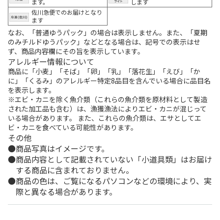
ます。
します
佐川急便でのお届けとなり
ます
なお、「普通ゆうパック」の場合は表示しません。また、「夏期
のみチルドゆうパック」などとなる場合は、記号での表示はせ
ず、商品内容欄にその旨を表示しています。
アレルギー情報について
商品に「小麦」「そば」「卵」「乳」「落花生」「えび」「か
に」「くるみ」のアレルギー特定8品目を含んでいる場合に品目名
を表示します。
※エビ・カニを除く魚介類（これらの魚介類を原材料として製造
された加工品も含む）は、漁獲漁法によりエビ・カニが混じって
いる場合があります。 また、これらの魚介類は、エサとしてエ
ビ・カニを食べている可能性があります。
その他
商品写真はイメージです。
商品内容として記載されていない「小道具類」はお届け
する商品に含まれておりません。
商品の色は、ご覧になるパソコンなどの環境により、実
際と異なる場合があります。