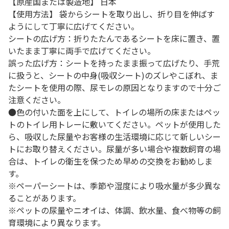
【原産国または製造地】 日本
【使用方法】 袋からシートを取り出し、折り目を伸ばす
ようにして丁寧に広げてください。
シートの広げ方：折りたたんであるシートを床に置き、置
いたまま丁寧に両手で広げてください。
誤った広げ方：シートを持ったまま振って広げたり、手荒
に扱うと、シートの中身(吸収シート)のズレやこぼれ、ま
たシートを使用の際、尿モレの原因となりますので十分ご
注意ください。
●色の付いた面を上にして、トイレの場所の床またはペッ
トのトイレ用トレーに敷いてください。ペットが使用した
ら、吸収した尿量やお客様の生活環境に応じて新しいシー
トにお取り替えください。尿量が多い場合や複数飼育の場
合は、トイレの衛生を保つため早めの交換をお勧めしま
す。
※ペーパーシートは、季節や湿度により吸水量が多少異な
ることがあります。
※ペットの尿量やニオイは、体調、飲水量、食べ物等の飼
育環境により異なります。