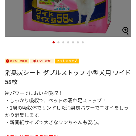
1
2
3
4
5
6
7
消臭炭シート ダブルストップ 小型犬用 ワイド
58枚
炭パワーでにおいを吸収！
・しっかり吸収で、ペットの濡れ足ストップ！
・2層の吸収体でサンドした消臭炭パワーでニオイをしっ
かり消臭します。
・新聞紙サイズで大きなワンちゃんも安心。