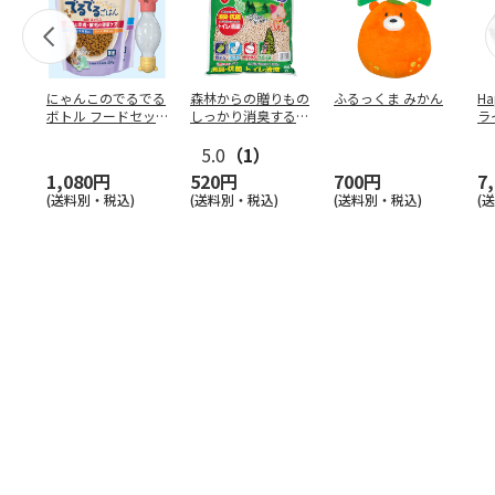
にゃんこのでるでる
森林からの贈りもの
ふるっくま みかん
Ha
ボトル フードセッ
しっかり消臭するひ
ラ
ト
のきの猫砂 7L
ー
5.0
（1）
1,080円
520円
700円
7
(送料別・税込)
(送料別・税込)
(送料別・税込)
(