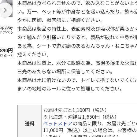
本商品は食べられませんので、飲み込むことがないよ
い。万一、ペット等が中身などを吸い込んだり、飲み
やかに医師、獣医師にご相談ください。
ppyDays 2wayド
獣医師開発 ニオイ
デオトイレ 飛び散
無添加良品 
本商品は製品の特性上、表面素材及び吸収体が柔らか
イブベッド グレ
をとる砂専用 猫ト
らない消臭・抗菌サ
ムデンタルコ
ので噛んだり引掻いたりすると、製品が破れて中身が
イレ ナチュラルグ
ンド 4L
ぐるぐるボー
レー
…
ある為、シートで遊ぶ癖のあるわんちゃん・ねこちゃ
,890円
1,550円
1,320円
470円
控えください。
送料別・税込)
(送料別・税込)
(送料別・税込)
(送料別・税込
本商品は性質上、水分に敏感な為、高温多湿また火気
日光のあたらない場所に保管してください。
本商品は水に溶けないので、トイレに捨てないでくだ
まいの地域のルールに従って処理してください。
お届け先ごと1,100円（税込）
※北海道・沖縄は1,650円（税込）
送料
ペットストア
の商品に限り、お届け先ごと
11,000円（税込）以上の場合は、お客様
いません。（北海道・沖縄は除く）