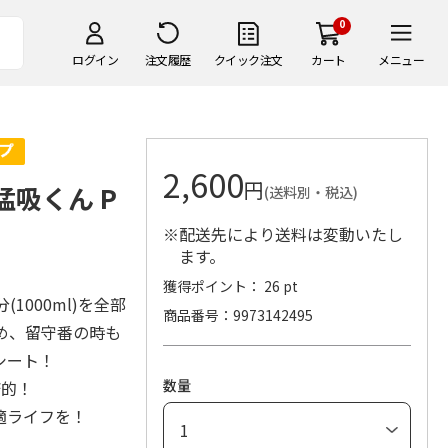
0
ログイン
注文履歴
クイック注文
カート
メニュー
2,600
円
猛吸くん P
(送料別・税込)
※配送先により送料は変動いたし
ます。
獲得ポイント： 26 pt
1000ml)を全部
商品番号
9973142495
め、留守番の時も
シート！
数量
済的！
適ライフを！