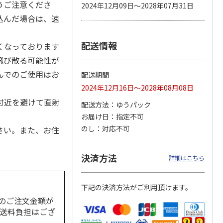
うご注意くださ
2024年12月09日～2028年07月31日
込んだ場合は、速
配送情報
カムカ
銀のスプーン パウ
ペット線香 虹のか
鈴虫の経木 3枚入
くなっております
ーン
チ 健康に育つ子ね
なた フルーティフ
飛び散る可能性が
ン型 S
こ用 まぐろ・かつ
ローラルの香り
おに
…
んでのご使用はお
配送期間
120円
590円
100円
2024年12月16日～2028年08月08日
)
(送料別・税込)
(送料別・税込)
(送料別・税込)
付近を避けて直射
配送方法
ゆうパック
お届け日
指定不可
のし
対応不可
さい。また、お住
決済方法
詳細はこちら
下記の決済方法がご利用頂けます。
のご注文金額が
の送料負担はござ