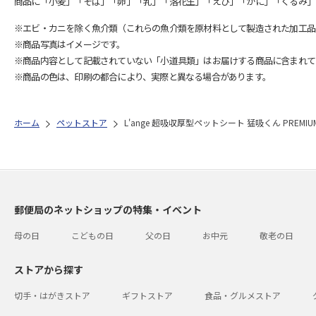
商品に「小麦」「そば」「卵」「乳」「落花生」「えび」「かに」「くるみ」
※エビ・カニを除く魚介類（これらの魚介類を原材料として製造された加工品
※商品写真はイメージです。
※商品内容として記載されていない「小道具類」はお届けする商品に含まれて
※商品の色は、印刷の都合により、実際と異なる場合があります。
ホーム
ペットストア
L'ange 超吸収厚型ペットシート 猛吸くん PREMI
郵便局のネットショップの特集・イベント
母の日
こどもの日
父の日
お中元
敬老の日
ストアから探す
切手・はがきストア
ギフトストア
食品・グルメストア