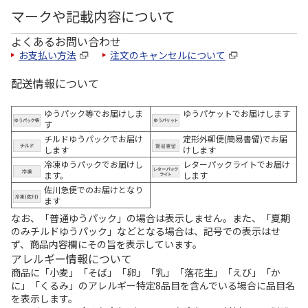
マークや記載内容について
よくあるお問い合わせ
お支払い方法
注文のキャンセルについて
配送情報について
ゆうパック等でお届けしま
ゆうパケットでお届けします
す
チルドゆうパックでお届け
定形外郵便(簡易書留)でお届
します
けします
冷凍ゆうパックでお届けし
レターパックライトでお届け
ます。
します
佐川急便でのお届けとなり
ます
なお、「普通ゆうパック」の場合は表示しません。また、「夏期
のみチルドゆうパック」などとなる場合は、記号での表示はせ
ず、商品内容欄にその旨を表示しています。
アレルギー情報について
商品に「小麦」「そば」「卵」「乳」「落花生」「えび」「か
に」「くるみ」のアレルギー特定8品目を含んでいる場合に品目名
を表示します。