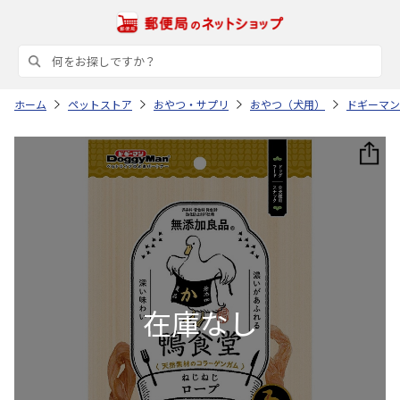
ホーム
ペットストア
おやつ・サプリ
おやつ（犬用）
ドギーマン