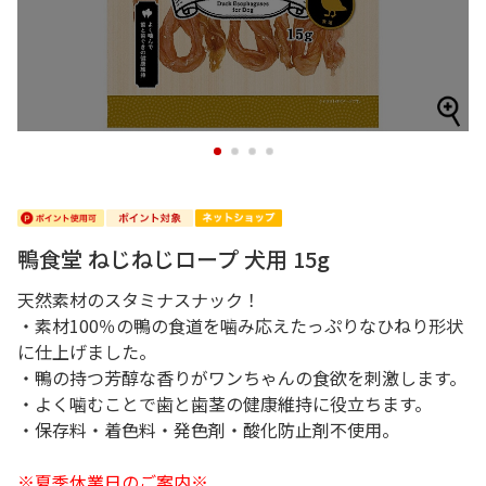
1
2
3
4
鴨食堂 ねじねじロープ 犬用 15g
天然素材のスタミナスナック！
・素材100％の鴨の食道を噛み応えたっぷりなひねり形状
に仕上げました。
・鴨の持つ芳醇な香りがワンちゃんの食欲を刺激します。
・よく噛むことで歯と歯茎の健康維持に役立ちます。
・保存料・着色料・発色剤・酸化防止剤不使用。
※夏季休業日のご案内※