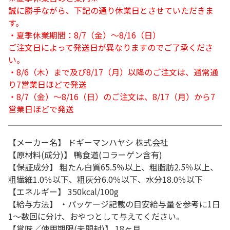
誠に勝手ながら、下記の通り休業日とさせていただきま
す。
・夏季休業期間：8/7（金）～8/16（日）
ご注文日によって発送日が異なりますのでご了承くださ
い。
・8/6（木）まで及び8/17（月）以降のご注文は、通常通
り7営業日ほどで発送
・8/7（金）～8/16（日）のご注文は、8/17（月）から7
営業日ほどで発送
【メーカー名】 ドギーマンハヤシ 株式会社
【原材料(成分)】 鴨食道(コラーゲン含有)
【保証成分】 粗たん白質65.5％以上、粗脂肪2.5％以上、
粗繊維1.0％以下、粗灰分6.0％以下、水分18.0％以下
【エネルギー】 350kcal/100g
【給与方法】 ・パッケージ記載の目安給与量を参考に1日
1～数回に分け、おやつとして与えてください。
【賞味／使用期限(未開封)】 18ヶ月