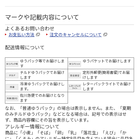
マークや記載内容について
よくあるお問い合わせ
お支払い方法
注文のキャンセルについて
配送情報について
ゆうパック等でお届けしま
ゆうパケットでお届けします
す
チルドゆうパックでお届け
定形外郵便(簡易書留)でお届
します
けします
冷凍ゆうパックでお届けし
レターパックライトでお届け
ます。
します
佐川急便でのお届けとなり
ます
なお、「普通ゆうパック」の場合は表示しません。また、「夏期
のみチルドゆうパック」などとなる場合は、記号での表示はせ
ず、商品内容欄にその旨を表示しています。
アレルギー情報について
商品に「小麦」「そば」「卵」「乳」「落花生」「えび」「か
に」「くるみ」のアレルギー特定8品目を含んでいる場合に品目名