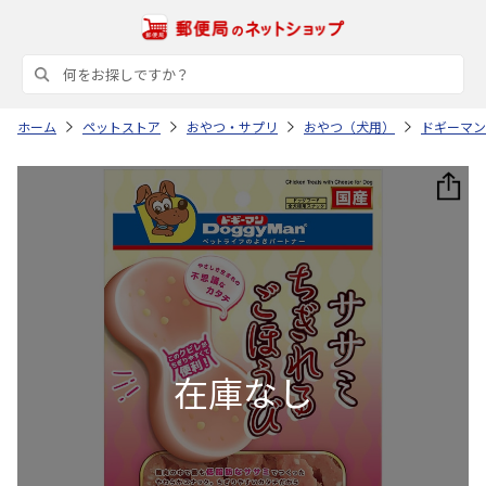
ホーム
ペットストア
おやつ・サプリ
おやつ（犬用）
ドギーマン