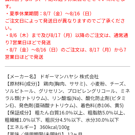
す。
・夏季休業期間：8/7（金）～8/16（日）
ご注文日によって発送日が異なりますのでご了承くださ
い。
・8/6（木）まで及び8/17（月）以降のご注文は、通常通
り7営業日ほどで発送
・8/7（金）～8/16（日）のご注文は、8/17（月）から7
営業日ほどで発送
【メーカー名】 ドギーマンハヤシ 株式会社
【原材料(成分)】 鶏肉(胸肉、ササミ)、小麦粉、チーズ、
ソルビトール、グリセリン、プロピレングリコール、ミネ
ラル類(ナトリウム)、リン酸塩(Na)、酸化防止剤(ビタミ
ンE)、発色剤(亜硝酸ナトリウム)、着色料(赤106、黄5)
【保証成分】 粗たん白質16.0％以上、粗脂肪5.0％以上、
粗繊維1.0％以下、粗灰分4.5％以下、水分30.0％以下
【エネルギー】 360kcal/100g
【賞味／使用期限(未開封)】 12ヶ月