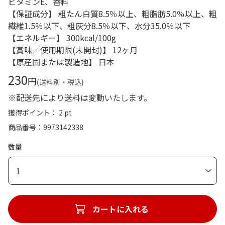
ビタミンE、香料
【保証成分】 粗たん白質8.5％以上、粗脂肪5.0％以上、粗
繊維1.5％以下、粗灰分8.5％以下、水分35.0％以下
【エネルギー】 300kcal/100g
【賞味／使用期限(未開封)】 12ヶ月
【原産国または製造地】 日本
230
円
(送料別・税込)
※配送先により送料は変動いたします。
獲得ポイント： 2 pt
商品番号
9973142338
数量
1
カートに入れる