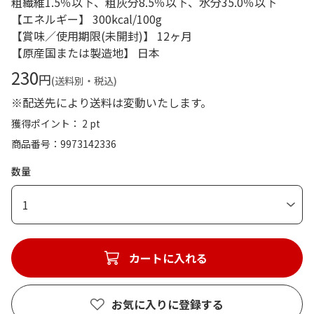
粗繊維1.5％以下、粗灰分8.5％以下、水分35.0％以下
【エネルギー】 300kcal/100g
【賞味／使用期限(未開封)】 12ヶ月
【原産国または製造地】 日本
230
円
(送料別・税込)
※配送先により送料は変動いたします。
獲得ポイント： 2 pt
商品番号
9973142336
数量
1
カートに入れる
お気に入りに登録する