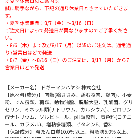
※夏季休業日のご案内※
誠に勝手ながら、下記の通り休業日とさせていただきま
す。
・夏季休業期間：8/7（金）～8/16（日）
ご注文日によって発送日が異なりますのでご了承くださ
い。
・8/6（木）まで及び8/17（月）以降のご注文は、通常通
り7営業日ほどで発送
・8/7（金）～8/16（日）のご注文は、8/17（月）から7
営業日ほどで発送
【メーカー名】 ドギーマンハヤシ 株式会社
【原材料(成分)】 肉類(鶏ささみ、鶏むね肉、鶏肉)、小麦
粉、でん粉類、糖類、動物油脂、脱脂大豆、乳酸菌、グリ
セリン、ミネラル類(ナトリウム、カルシウム)、ピロリン
酸ナトリウム、ソルビトール、pH調整剤、着色料(コチニ
ール、カラメル)、増粘多糖類、ビタミンE、香料
【保証成分】 粗たん白質10.0％以上、粗脂肪5.0％以上、