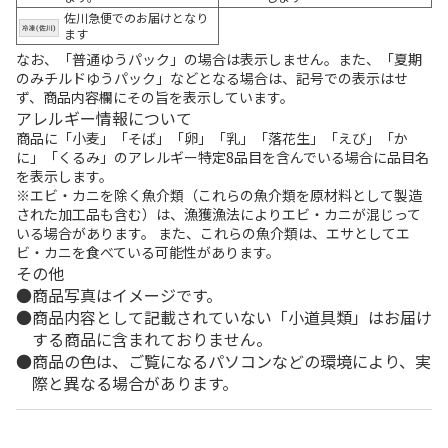
佐川急便でのお届けとなり
ます
なお、「普通ゆうパック」の場合は表示しません。また、「夏期
のみチルドゆうパック」などとなる場合は、記号での表示はせ
ず、商品内容欄にその旨を表示しています。
アレルギー情報について
商品に「小麦」「そば」「卵」「乳」「落花生」「えび」「か
に」「くるみ」のアレルギー特定8品目を含んでいる場合に品目名
を表示します。
※エビ・カニを除く魚介類（これらの魚介類を原材料として製造
された加工品も含む）は、漁獲漁法によりエビ・カニが混じって
いる場合があります。 また、これらの魚介類は、エサとしてエ
ビ・カニを食べている可能性があります。
その他
商品写真はイメージです。
商品内容として記載されていない「小道具類」はお届け
する商品に含まれておりません。
商品の色は、ご覧になるパソコンなどの環境により、実
際と異なる場合があります。