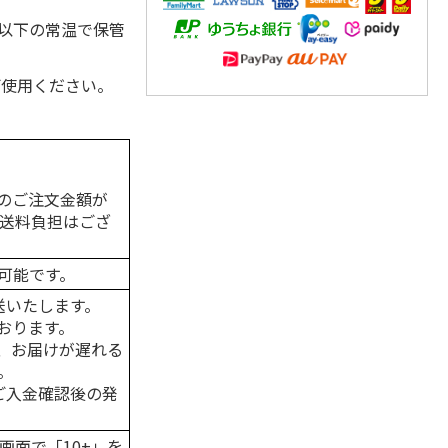
℃以下の常温で保管
ご使用ください。
のご注文金額が
の送料負担はござ
可能です。
送いたします。
おります。
、お届けが遅れる
。
はご入金確認後の発
画面で「10+」を