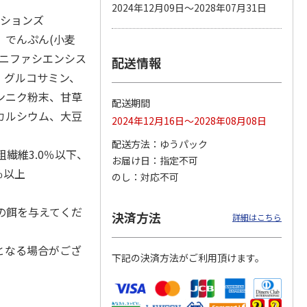
2024年12月09日～2028年07月31日
ーションズ
、でんぷん(小麦
チニファシエンシス
配送情報
カムカ
銀のスプーン パウ
ペット線香 虹のか
鈴虫の経木 3枚入
ーン
チ 健康に育つ子ね
なた フルーティフ
、グルコサミン、
ン型 S
こ用 まぐろ・かつ
ローラルの香り
おに
…
ンニク粉末、甘草
配送期間
120円
590円
100円
カルシウム、大豆
2024年12月16日～2028年08月08日
)
(送料別・税込)
(送料別・税込)
(送料別・税込)
配送方法
ゆうパック
粗繊維3.0％以下、
お届け日
指定不可
％以上
のし
対応不可
量の餌を与えてくだ
決済方法
詳細はこちら
となる場合がござ
下記の決済方法がご利用頂けます。