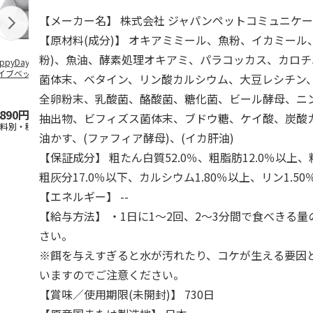
【メーカー名】 株式会社 ジャパンペットコミュニケ
【原材料(成分)】 オキアミミール、魚粉、イカミール
粉)、魚油、酵素処理オキアミ、パラコッカス、カロ
ppyDays 2wayド
獣医師開発 ニオイ
デオトイレ 飛び散
無添加良品 
イブベッド グレ
をとる砂専用 猫ト
らない消臭・抗菌サ
ムデンタルコ
菌体末、ベタイン、リン酸カルシウム、大豆レシチン
イレ ナチュラルグ
ンド 4L
ぐるぐるボー
レー
…
全卵粉末、乳酸菌、酪酸菌、糖化菌、ビール酵母、ニ
,890円
1,550円
1,320円
470円
抽出物、ビフィズス菌体末、ブドウ糖、ケイ酸、炭酸
送料別・税込)
(送料別・税込)
(送料別・税込)
(送料別・税込
油かす、(ファフィア酵母)、(イカ肝油)
【保証成分】 粗たん白質52.0％、粗脂肪12.0％以上、
粗灰分17.0％以下、カルシウム1.80％以上、リン1.50
【エネルギー】 --
【給与方法】 ・1日に1～2回、2～3分間で食べきる
さい。
※餌を与えすぎると水が汚れたり、コケが生える要因
いますのでご注意ください。
【賞味／使用期限(未開封)】 730日