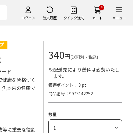
0
ログイン
注文履歴
クイック注文
カート
メニュー
340
円
g
(送料別・税込)
※配送先により送料は変動いたし
フード
ます。
で健康な骨格づく
獲得ポイント： 3 pt
、魚本来の健康で
商品番号
9973142252
。
数量
成等に重要な役割