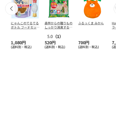
にゃんこのでるでる
森林からの贈りもの
ふるっくま みかん
Ha
ボトル フードセッ
しっかり消臭するひ
ラ
ト
のきの猫砂 7L
ー
5.0
（1）
1,080円
520円
700円
7
(送料別・税込)
(送料別・税込)
(送料別・税込)
(