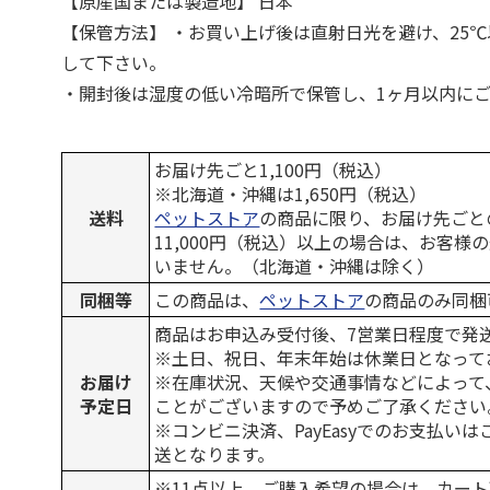
【原産国または製造地】 日本
【保管方法】 ・お買い上げ後は直射日光を避け、25
して下さい。
・開封後は湿度の低い冷暗所で保管し、1ヶ月以内に
お届け先ごと1,100円（税込）
※北海道・沖縄は1,650円（税込）
送料
ペットストア
の商品に限り、お届け先ごと
11,000円（税込）以上の場合は、お客様
いません。（北海道・沖縄は除く）
同梱等
この商品は、
ペットストア
の商品のみ同梱
商品はお申込み受付後、7営業日程度で発
※土日、祝日、年末年始は休業日となって
お届け
※在庫状況、天候や交通事情などによって
予定日
ことがございますので予めご了承ください
※コンビニ決済、PayEasyでのお支払い
送となります。
※11点以上、ご購入希望の場合は、カート