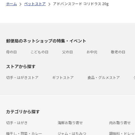
ホーム
ペットストア
アドバンスフード コリドラス 20g
郵便局のネットショップの特集・イベント
母の日
こどもの日
父の日
お中元
敬老の日
ストアから探す
切手・はがきストア
ギフトストア
食品・グルメストア
カテゴリから探す
切手・はがき
海鮮お取り寄せ
肉お取り寄せ
梅干し・惣菜・カレー
ジャム・はちみつ
調味料・ドレッ