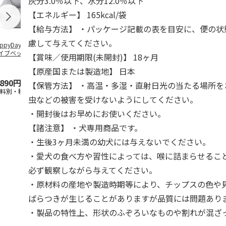
灰分3.0％以下、水分12.0％以下
【エネルギー】 165kcal/袋
【給与方法】 ・パッケージ記載の表を目安に、便の状
慮して与えてください。
ppyDays 2wayド
獣医師開発 ニオイ
デオトイレ 飛び散
銀のスプーン
イブベッド グレ
をとる砂専用 猫ト
らない消臭・抗菌サ
チ 健康に育
【賞味／使用期限(未開封)】 18ヶ月
イレ ナチュラルグ
ンド 4L
こ用 まぐろ
レー
おに
…
【原産国または製造地】 日本
,890円
1,550円
1,320円
120円
【保管方法】 ・高温・多湿・直射日光の当たる場所を
送料別・税込)
(送料別・税込)
(送料別・税込)
(送料別・税込
虫などの被害を受けないようにしてください。
・開封後はお早めにお使いください。
【諸注意】 ・犬専用商品です。
・生後3ヶ月未満の幼犬には与えないでください。
・愛犬の食べ方や習性によっては、喉に詰まらせるこ
必ず観察しながら与えてください。
・原材料の産地や製造時期等により、チップスの色や
ばらつきが生じることがありますが品質には問題あり
・製品の特性上、形状のふぞろいなものや割れが混ざ