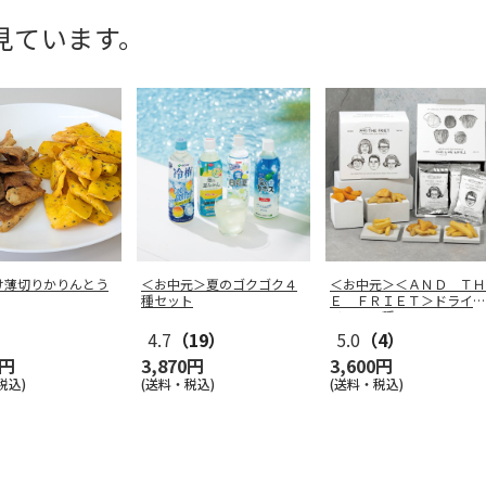
見ています。
け薄切りかりんとう
＜お中元＞夏のゴクゴク４
＜お中元＞＜ＡＮＤ ＴＨ
種セット
Ｅ ＦＲＩＥＴ＞ドライフ
リット５種
…
4.7
（19）
5.0
（4）
0円
3,870円
3,600円
税込)
(送料・税込)
(送料・税込)