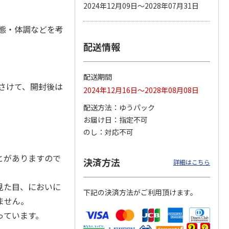
2024年12月09日～2028年07月31日
態・体調などを考
配送情報
 パウ
ペット線香 虹のか
無添加良品 カムカ
CIAO 香り立つクラ
つ子ね
なた フルーティフ
ムデンタルコーン
ンキー ちゅ～る和
・かつ
ローラルの香り
ぐるぐるボーン型 S
えBOX とりささ
…
…
配送期間
590円
470円
380円
さけて、開封後は
2024年12月16日～2028年08月08日
)
(送料別・税込)
(送料別・税込)
(送料別・税込)
配送方法
ゆうパック
お届け日
指定不可
のし
対応不可
とがありますので
決済方法
詳細はこちら
見た目、においに
下記の決済方法がご利用頂けます。
ません。
っています。