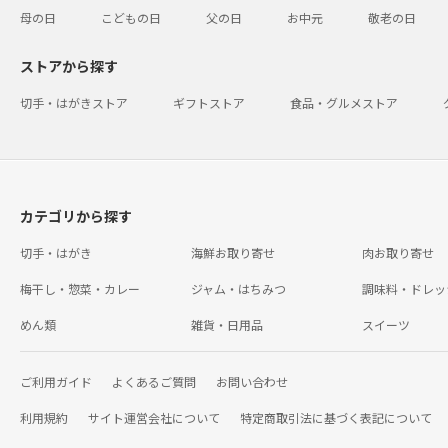
母の日
こどもの日
父の日
お中元
敬老の日
ストアから探す
切手・はがきストア
ギフトストア
食品・グルメストア
カテゴリから探す
切手・はがき
海鮮お取り寄せ
肉お取り寄せ
梅干し・惣菜・カレー
ジャム・はちみつ
調味料・ドレッ
めん類
雑貨・日用品
スイーツ
ご利用ガイド
よくあるご質問
お問い合わせ
利用規約
サイト運営会社について
特定商取引法に基づく表記について