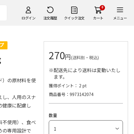
0
ログイン
注文履歴
クイック注文
カート
メニュー
270
円
g
(送料別・税込)
※配送先により送料は変動いたし
ます。
ド）の原材料を使
獲得ポイント： 2 pt
商品番号
9973142074
えし、人用のスナ
の健康に配慮し
数量
料不使用）、食べ
めの専用設計で