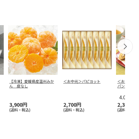
【冷凍】愛媛県産温州みか
＜お中元＞パピヨット
＜お中元＞
ん 皮なし
パンケーキ
4.0
（1）
3,900円
2,700円
2,300円
(送料・税込)
(送料・税込)
(送料・税込)