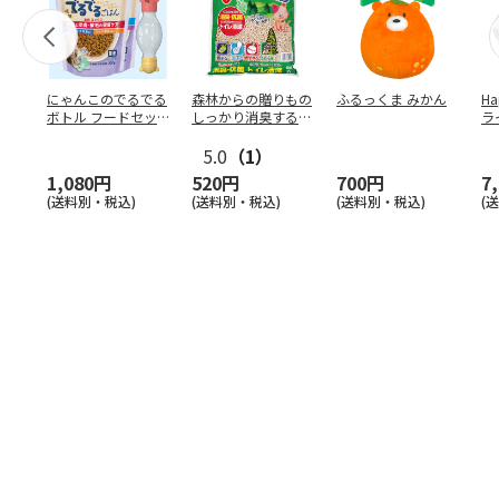
にゃんこのでるでる
森林からの贈りもの
ふるっくま みかん
Ha
ボトル フードセッ
しっかり消臭するひ
ラ
ト
のきの猫砂 7L
ー
5.0
（1）
1,080円
520円
700円
7
(送料別・税込)
(送料別・税込)
(送料別・税込)
(