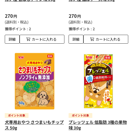
270
270
円
円
(送料別・税込)
(送料別・税込)
獲得ポイント :
2
獲得ポイント :
2
詳細
カートに入れる
詳細
カートに入れる
犬専用おやつ さつまいもチップ
プレッツェル 低脂肪 3種の果物
ス 50g
味 30g