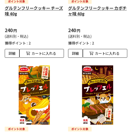
グルテンフリークッキー チーズ
グルテンフリークッキー カボチ
味 40g
ャ味 40g
240
240
円
円
(送料別・税込)
(送料別・税込)
獲得ポイント :
2
獲得ポイント :
2
詳細
カートに入れる
詳細
カートに入れる