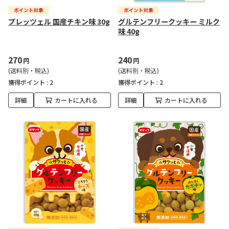
プレッツェル 国産チキン味 30g
グルテンフリークッキー ミルク
味 40g
270
240
円
円
(送料別・税込)
(送料別・税込)
獲得ポイント :
2
獲得ポイント :
2
詳細
カートに入れる
詳細
カートに入れる