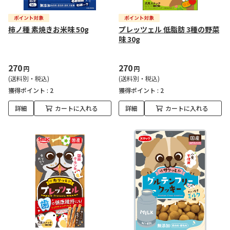
柿ノ種 素焼きお米味 50g
プレッツェル 低脂肪 3種の野菜
味 30g
270
270
円
円
(送料別・税込)
(送料別・税込)
獲得ポイント :
2
獲得ポイント :
2
詳細
カートに入れる
詳細
カートに入れる