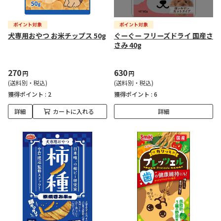
犬専用おやつ お米チップス 50g
ぐーぐー フリーズドライ 国産さ
さみ 40g
270
630
円
円
(送料別・税込)
(送料別・税込)
獲得ポイント :
2
獲得ポイント :
6
詳細
カートに入れる
詳細