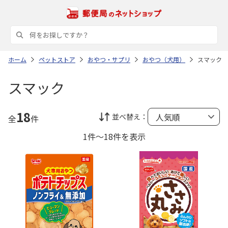
ホーム
ペットストア
おやつ・サプリ
おやつ（犬用）
スマック
スマック
18
並べ替え：
全
件
1件～18件を表示