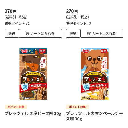
270
270
円
円
(送料別・税込)
(送料別・税込)
獲得ポイント :
2
獲得ポイント :
2
詳細
カートに入れる
詳細
カートに入れる
プレッツェル 国産ビーフ味 30g
プレッツェル カマンベールチー
ズ味 30g