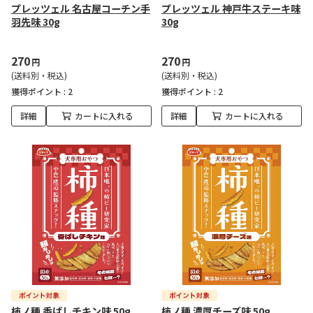
プレッツェル 名古屋コーチン手
プレッツェル 神戸牛ステーキ味
羽先味 30g
30g
270
270
円
円
(送料別・税込)
(送料別・税込)
獲得ポイント :
2
獲得ポイント :
2
詳細
カートに入れる
詳細
カートに入れる
柿ノ種 香ばしチキン味 50g
柿ノ種 濃厚チーズ味 50g