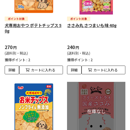
犬専用おやつ ポテトチップス 5
ささみ丸 さつまいも味 40g
0g
270
240
円
円
(送料別・税込)
(送料別・税込)
獲得ポイント :
2
獲得ポイント :
2
詳細
カートに入れる
詳細
カートに入れる