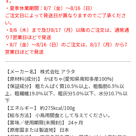
す。
・夏季休業期間：8/7（金）～8/16（日）
ご注文日によって発送日が異なりますのでご了承くださ
い。
・8/6（木）まで及び8/17（月）以降のご注文は、通常通
り7営業日ほどで発送
・8/7（金）～8/16（日）のご注文は、8/17（月）から7
営業日ほどで発送
【メーカー名】 株式会社 アラタ
【原材料(成分)】 かぼちゃ(愛知県南知多産100%)
【保証成分】 粗たんぱく質10.5％以上、粗脂肪0.5％以
上、粗繊維19.0％以下、粗灰分5.0％以下、水分10.7％以
下
【エネルギー】 約275kcal/100g
【給与方法】 小鳥用間食として与えてください。
【賞味／使用期限(未開封)】 24ヶ月
【原産国または製造地】 日本