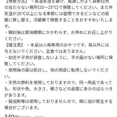
【保管方法】 ・高温多湿を避け、風通しがよく直射日光
の当たらない場所(10～25℃)で保管してください。また外
気温が20℃以上になる季節には密閉できるビンなどの容
器に移し替え、冷蔵庫で保管することをおすすめいたしま
す。
・開封後は賞味期限にかかわらず、お早めにお召し上がり
ください。
【諸注意】 ・本品は小鳥専用のおやつです。鳥以外には
与えないでください。主食ではありません。
・幼児や子供が誤食しないように、手の届かない場所に保
管してください。
・使用後の袋は処分し、他の用途に転用しないでくださ
い。
・天然の原料を使用しておりますので、同一用品であって
も、形状や色、大きさ、硬さなどの品質に多少のばらつき
があります。
・殺虫剤等は使用しておりませんので、稀に虫が発生する
場合がございます。
340