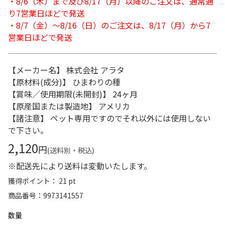
・8/6（木）まで及び8/17（月）以降のご注文は、通常通
り7営業日ほどで発送
・8/7（金）～8/16（日）のご注文は、8/17（月）から7
営業日ほどで発送
【メーカー名】 株式会社 アラタ
【原材料(成分)】 ひまわりの種
【賞味／使用期限(未開封)】 24ヶ月
【原産国または製造地】 アメリカ
【諸注意】 ペット専用ですのでそれ以外には使用しない
で下さい。
2,120
円
(送料別・税込)
※配送先により送料は変動いたします。
獲得ポイント： 21 pt
商品番号
9973141557
数量