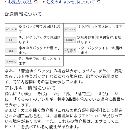
お支払い方法
注文のキャンセルについて
配送情報について
ゆうパック等でお届けしま
ゆうパケットでお届けします
す
チルドゆうパックでお届け
定形外郵便(簡易書留)でお届
します
けします
冷凍ゆうパックでお届けし
レターパックライトでお届け
ます。
します
佐川急便でのお届けとなり
ます
なお、「普通ゆうパック」の場合は表示しません。また、「夏期
のみチルドゆうパック」などとなる場合は、記号での表示はせ
ず、商品内容欄にその旨を表示しています。
アレルギー情報について
商品に「小麦」「そば」「卵」「乳」「落花生」「えび」「か
に」「くるみ」のアレルギー特定8品目を含んでいる場合に品目名
を表示します。
※エビ・カニを除く魚介類（これらの魚介類を原材料として製造
された加工品も含む）は、漁獲漁法によりエビ・カニが混じって
いる場合があります。 また、これらの魚介類は、エサとしてエ
ビ・カニを食べている可能性があります。