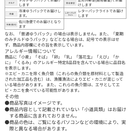
します
けします
冷凍ゆうパックでお届けし
レターパックライトでお届け
ます。
します
佐川急便でのお届けとなり
ます
なお、「普通ゆうパック」の場合は表示しません。また、「夏期
のみチルドゆうパック」などとなる場合は、記号での表示はせ
ず、商品内容欄にその旨を表示しています。
アレルギー情報について
商品に「小麦」「そば」「卵」「乳」「落花生」「えび」「か
に」「くるみ」のアレルギー特定8品目を含んでいる場合に品目名
を表示します。
※エビ・カニを除く魚介類（これらの魚介類を原材料として製造
された加工品も含む）は、漁獲漁法によりエビ・カニが混じって
いる場合があります。 また、これらの魚介類は、エサとしてエ
ビ・カニを食べている可能性があります。
その他
商品写真はイメージです。
商品内容として記載されていない「小道具類」はお届け
する商品に含まれておりません。
商品の色は、ご覧になるパソコンなどの環境により、実
際と異なる場合があります。