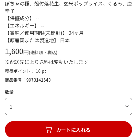
ぼちゃの種、殻付落花生、玄米ポップライス、くるみ、唐
辛子
【保証成分】 --
【エネルギー】 --
【賞味／使用期限(未開封)】 24ヶ月
【原産国または製造地】 日本
1,600
円
(送料別・税込)
※配送先により送料は変動いたします。
獲得ポイント： 16 pt
商品番号
9973141543
数量
1
カートに入れる