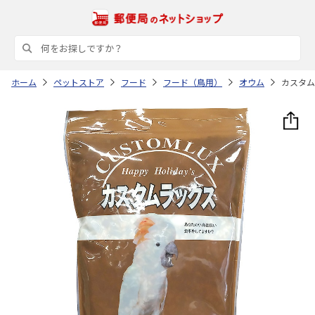
ホーム
ペットストア
フード
フード（鳥用）
オウム
カスタム