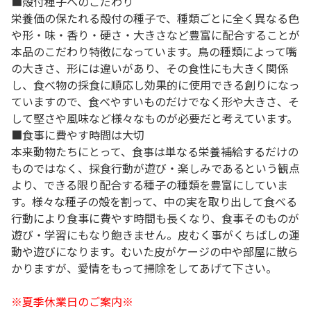
■殻付種子へのこだわり
栄養価の保たれる殻付の種子で、種類ごとに全く異なる色
や形・味・香り・硬さ・大きさなど豊富に配合することが
本品のこだわり特徴になっています。鳥の種類によって嘴
の大きさ、形には違いがあり、その食性にも大きく関係
し、食べ物の採食に順応し効果的に使用できる創りになっ
ていますので、食べやすいものだけでなく形や大きさ、そ
して堅さや風味など様々なものが必要だと考えています。
■食事に費やす時間は大切
本来動物たちにとって、食事は単なる栄養補給するだけの
ものではなく、採食行動が遊び・楽しみであるという観点
より、できる限り配合する種子の種類を豊富にしていま
す。様々な種子の殻を割って、中の実を取り出して食べる
行動により食事に費やす時間も長くなり、食事そのものが
遊び・学習にもなり飽きません。皮むく事がくちばしの運
動や遊びになります。むいた皮がケージの中や部屋に散ら
かりますが、愛情をもって掃除をしてあげて下さい。
※夏季休業日のご案内※