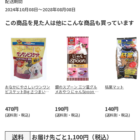
配送期間
2024年10月08日～2028年08月08日
この商品を見た人は他にこんな商品も買っています
おなかにやさしいワンワン
銀のスプーン 三ツ星グル
枯葉マット
ビスケットBig さつまいも
メおやつ にゃんSpoon 2
＆レバー風味 450g
種のアソートまぐろ＆かつ
お味 40g
470円
190円
140円
(送料別・税込)
(送料別・税込)
(送料別・税込)
送料
お届け先ごと1,100円（税込）