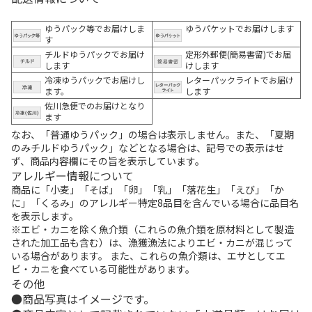
ゆうパック等でお届けしま
ゆうパケットでお届けします
す
チルドゆうパックでお届け
定形外郵便(簡易書留)でお届
します
けします
冷凍ゆうパックでお届けし
レターパックライトでお届け
ます。
します
佐川急便でのお届けとなり
ます
なお、「普通ゆうパック」の場合は表示しません。また、「夏期
のみチルドゆうパック」などとなる場合は、記号での表示はせ
ず、商品内容欄にその旨を表示しています。
アレルギー情報について
商品に「小麦」「そば」「卵」「乳」「落花生」「えび」「か
に」「くるみ」のアレルギー特定8品目を含んでいる場合に品目名
を表示します。
※エビ・カニを除く魚介類（これらの魚介類を原材料として製造
された加工品も含む）は、漁獲漁法によりエビ・カニが混じって
いる場合があります。 また、これらの魚介類は、エサとしてエ
ビ・カニを食べている可能性があります。
その他
商品写真はイメージです。