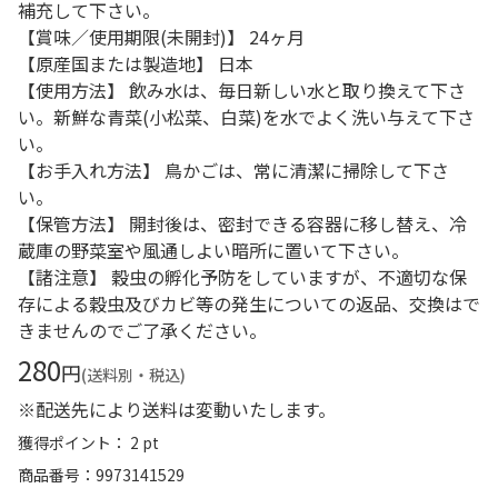
補充して下さい。
【賞味／使用期限(未開封)】 24ヶ月
【原産国または製造地】 日本
【使用方法】 飲み水は、毎日新しい水と取り換えて下さ
い。新鮮な青菜(小松菜、白菜)を水でよく洗い与えて下さ
い。
【お手入れ方法】 鳥かごは、常に清潔に掃除して下さ
い。
【保管方法】 開封後は、密封できる容器に移し替え、冷
蔵庫の野菜室や風通しよい暗所に置いて下さい。
【諸注意】 穀虫の孵化予防をしていますが、不適切な保
存による穀虫及びカビ等の発生についての返品、交換はで
きませんのでご了承ください。
280
円
(送料別・税込)
※配送先により送料は変動いたします。
獲得ポイント： 2 pt
商品番号
9973141529