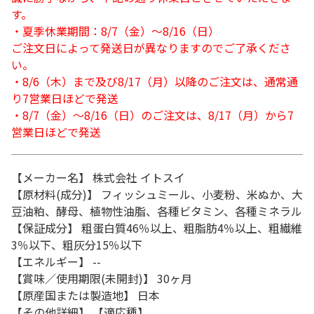
す。
・夏季休業期間：8/7（金）～8/16（日）
ご注文日によって発送日が異なりますのでご了承くださ
い。
・8/6（木）まで及び8/17（月）以降のご注文は、通常通
り7営業日ほどで発送
・8/7（金）～8/16（日）のご注文は、8/17（月）から7
営業日ほどで発送
【メーカー名】 株式会社 イトスイ
【原材料(成分)】 フィッシュミール、小麦粉、米ぬか、大
豆油粕、酵母、植物性油脂、各種ビタミン、各種ミネラル
【保証成分】 粗蛋白質46％以上、粗脂肪4％以上、粗繊維
3％以下、粗灰分15％以下
【エネルギー】 --
【賞味／使用期限(未開封)】 30ヶ月
【原産国または製造地】 日本
【その他詳細】 【適応種】