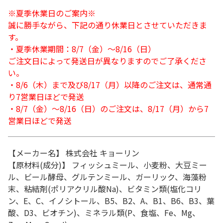
※夏季休業日のご案内※
誠に勝手ながら、下記の通り休業日とさせていただきま
す。
・夏季休業期間：8/7（金）～8/16（日）
ご注文日によって発送日が異なりますのでご了承くださ
い。
・8/6（木）まで及び8/17（月）以降のご注文は、通常通
り7営業日ほどで発送
・8/7（金）～8/16（日）のご注文は、8/17（月）から7
営業日ほどで発送
【メーカー名】 株式会社 キョーリン
【原材料(成分)】 フィッシュミール、小麦粉、大豆ミー
ル、ビール酵母、グルテンミール、ガーリック、海藻粉
末、粘結剤(ポリアクリル酸Na)、ビタミン類(塩化コリ
ン、E、C、イノシトール、B5、B2、A、B1、B6、B3、葉
酸、D3、ビオチン)、ミネラル類(P、食塩、Fe、Mg、