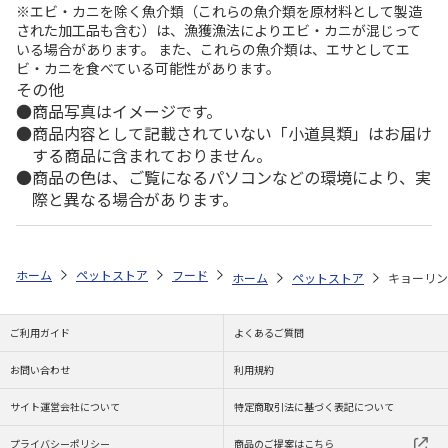
※エビ・カニを除く魚介類（これらの魚介類を原材料として製造
された加工品も含む）は、漁獲漁法によりエビ・カニが混じって
いる場合があります。 また、これらの魚介類は、エサとしてエ
ビ・カニを食べている可能性があります。
その他
商品写真はイメージです。
商品内容として記載されていない「小道具類」はお届け
する商品に含まれておりません。
商品の色は、ご覧になるパソコンなどの環境により、実
際と異なる場合があります。
ホーム
ペットストア
フード
フード（魚類・甲殻類用）
川魚
ホーム
ペットストア
キョーリン
ご利用ガイド
よくあるご質問
お問い合わせ
利用規約
サイト運営会社について
特定商取引法に基づく表記について
プライバシーポリシー
商品のご提案はこちら