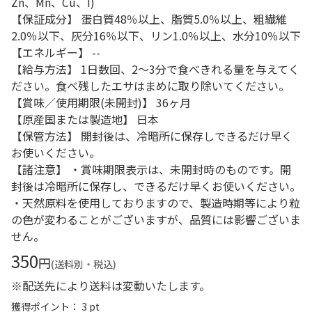
Zn、Mn、Cu、I)
【保証成分】 蛋白質48％以上、脂質5.0％以上、粗繊維
2.0％以下、灰分16％以下、リン1.0％以上、水分10％以下
【エネルギー】 --
【給与方法】 1日数回、2～3分で食べきれる量を与えてく
ださい。食べ残したエサはまめに取り除いてください。
【賞味／使用期限(未開封)】 36ヶ月
【原産国または製造地】 日本
【保管方法】 開封後は、冷暗所に保存しできるだけ早く
お使いください。
【諸注意】 ・賞味期限表示は、未開封時のものです。開
封後は冷暗所に保存し、できるだけ早くお使いください。
・天然原料を使用しておりますので、製造時期等により粒
の色が変わることがございますが、品質には影響ございま
せん。
350
円
(送料別・税込)
※配送先により送料は変動いたします。
獲得ポイント： 3 pt