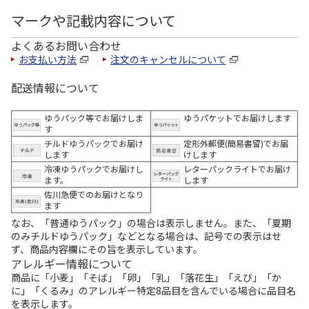
マークや記載内容について
よくあるお問い合わせ
お支払い方法
注文のキャンセルについて
配送情報について
ゆうパック等でお届けしま
ゆうパケットでお届けします
す
チルドゆうパックでお届け
定形外郵便(簡易書留)でお届
します
けします
冷凍ゆうパックでお届けし
レターパックライトでお届け
ます。
します
佐川急便でのお届けとなり
ます
なお、「普通ゆうパック」の場合は表示しません。また、「夏期
のみチルドゆうパック」などとなる場合は、記号での表示はせ
ず、商品内容欄にその旨を表示しています。
アレルギー情報について
商品に「小麦」「そば」「卵」「乳」「落花生」「えび」「か
に」「くるみ」のアレルギー特定8品目を含んでいる場合に品目名
を表示します。