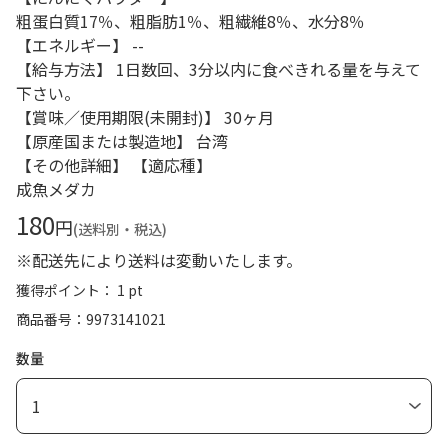
粗蛋白質17％、粗脂肪1％、粗繊維8％、水分8％
【エネルギー】 --
【給与方法】 1日数回、3分以内に食べきれる量を与えて
下さい。
【賞味／使用期限(未開封)】 30ヶ月
【原産国または製造地】 台湾
【その他詳細】 【適応種】
成魚メダカ
180
円
(送料別・税込)
※配送先により送料は変動いたします。
獲得ポイント： 1 pt
商品番号
9973141021
数量
1