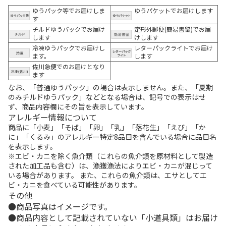
ゆうパック等でお届けしま
ゆうパケットでお届けします
す
チルドゆうパックでお届け
定形外郵便(簡易書留)でお届
します
けします
冷凍ゆうパックでお届けし
レターパックライトでお届け
ます。
します
佐川急便でのお届けとなり
ます
なお、「普通ゆうパック」の場合は表示しません。また、「夏期
のみチルドゆうパック」などとなる場合は、記号での表示はせ
ず、商品内容欄にその旨を表示しています。
アレルギー情報について
商品に「小麦」「そば」「卵」「乳」「落花生」「えび」「か
に」「くるみ」のアレルギー特定8品目を含んでいる場合に品目名
を表示します。
※エビ・カニを除く魚介類（これらの魚介類を原材料として製造
された加工品も含む）は、漁獲漁法によりエビ・カニが混じって
いる場合があります。 また、これらの魚介類は、エサとしてエ
ビ・カニを食べている可能性があります。
その他
商品写真はイメージです。
商品内容として記載されていない「小道具類」はお届け