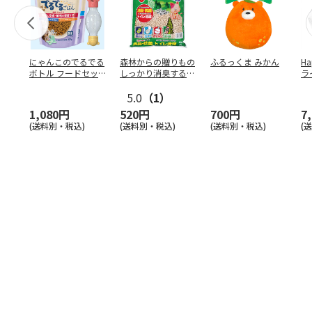
にゃんこのでるでる
森林からの贈りもの
ふるっくま みかん
Ha
ボトル フードセッ
しっかり消臭するひ
ラ
ト
のきの猫砂 7L
ー
5.0
（1）
1,080円
520円
700円
7
(送料別・税込)
(送料別・税込)
(送料別・税込)
(