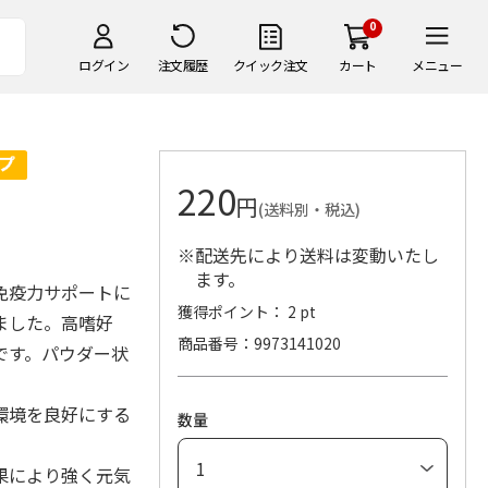
0
ログイン
注文履歴
クイック注文
カート
メニュー
220
円
(送料別・税込)
※配送先により送料は変動いたし
ます。
免疫力サポートに
獲得ポイント： 2 pt
ました。高嗜好
商品番号
9973141020
です。パウダー状
。
環境を良好にする
数量
果により強く元気