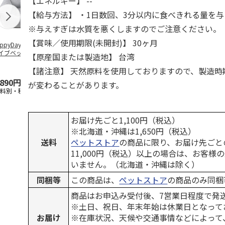
【エネルギー】 --
【給与方法】 ・1日数回、3分以内に食べきれる量を
※与えすぎは水質を悪くしますのでご注意ください。
【賞味／使用期限(未開封)】 30ヶ月
ppyDays 2wayド
獣医師開発 ニオイ
デオトイレ 飛び散
無添加良品 
イブベッド グレ
をとる砂専用 猫ト
らない消臭・抗菌サ
ムデンタルコ
【原産国または製造地】 台湾
イレ ナチュラルグ
ンド 4L
ぐるぐるボー
レー
…
【諸注意】 天然原料を使用しておりますので、製造時
,890円
1,550円
1,320円
470円
が変わることがあります。
送料別・税込)
(送料別・税込)
(送料別・税込)
(送料別・税込
お届け先ごと1,100円（税込）
※北海道・沖縄は1,650円（税込）
送料
ペットストア
の商品に限り、お届け先ごと
11,000円（税込）以上の場合は、お客様
いません。（北海道・沖縄は除く）
同梱等
この商品は、
ペットストア
の商品のみ同梱
商品はお申込み受付後、7営業日程度で発
※土日、祝日、年末年始は休業日となって
お届け
※在庫状況、天候や交通事情などによって