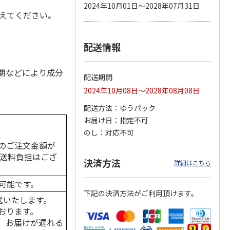
2024年10月01日～2028年07月31日
与えてください。
配送情報
カムカ
銀のスプーン パウ
ペット線香 虹のか
鈴虫の経木 3枚入
ーン
チ 健康に育つ子ね
なた フルーティフ
ン型 S
こ用 まぐろ・かつ
ローラルの香り
おに
…
期などにより成分
配送期間
120円
590円
100円
2024年10月08日～2028年08月08日
)
(送料別・税込)
(送料別・税込)
(送料別・税込)
配送方法
ゆうパック
お届け日
指定不可
のし
対応不可
のご注文金額が
の送料負担はござ
決済方法
詳細はこちら
可能です。
下記の決済方法がご利用頂けます。
送いたします。
おります。
、お届けが遅れる