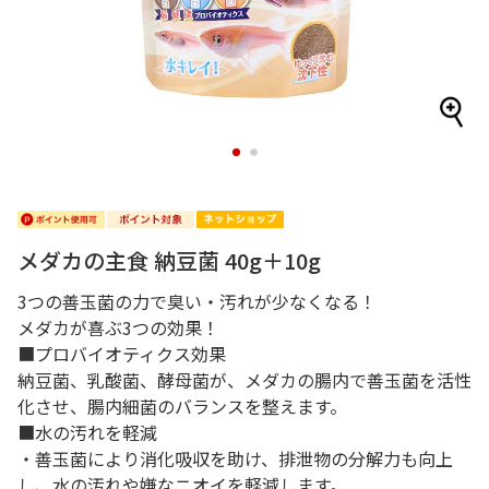
1
2
メダカの主食 納豆菌 40g＋10g
3つの善玉菌の力で臭い・汚れが少なくなる！
メダカが喜ぶ3つの効果！
■プロバイオティクス効果
納豆菌、乳酸菌、酵母菌が、メダカの腸内で善玉菌を活性
化させ、腸内細菌のバランスを整えます。
■水の汚れを軽減
・善玉菌により消化吸収を助け、排泄物の分解力も向上
し、水の汚れや嫌なニオイを軽減します。