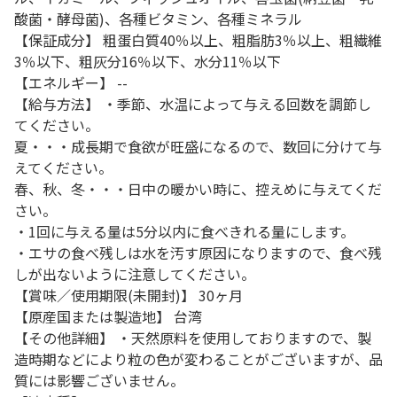
酸菌・酵母菌)、各種ビタミン、各種ミネラル
【保証成分】 粗蛋白質40％以上、粗脂肪3％以上、粗繊維
3％以下、粗灰分16％以下、水分11％以下
【エネルギー】 --
【給与方法】 ・季節、水温によって与える回数を調節し
てください。
夏・・・成長期で食欲が旺盛になるので、数回に分けて与
えてください。
春、秋、冬・・・日中の暖かい時に、控えめに与えてくだ
さい。
・1回に与える量は5分以内に食べきれる量にします。
・エサの食べ残しは水を汚す原因になりますので、食べ残
しが出ないように注意してください。
【賞味／使用期限(未開封)】 30ヶ月
【原産国または製造地】 台湾
【その他詳細】 ・天然原料を使用しておりますので、製
造時期などにより粒の色が変わることがございますが、品
質には影響ございません。