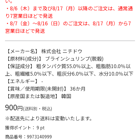
い。
・8/6（木）まで及び8/17（月）以降のご注文は、通常通
り7営業日ほどで発送
・8/7（金）～8/16（日）のご注文は、8/17（月）から7
営業日ほどで発送
【メーカー名】 株式会社 ニチドウ
【原材料(成分)】 ブラインシュリンプ(脱穀)
【保証成分】 粗タンパク質55.0％以上、粗脂肪10.0％以
上、粗繊維5.0％以下、粗灰分6.0％以下、水分10.0％以下
【エネルギー】 -
【賞味／使用期限(未開封)】 36か月
【原産国または製造地】 韓国
900
円
(送料別・税込)
※配送先により送料は変動いたします。
獲得ポイント： 9 pt
商品番号
9973140999