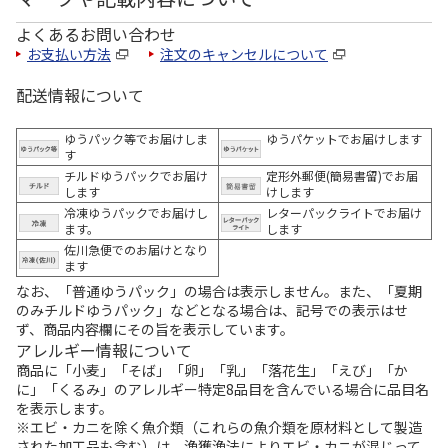
よくあるお問い合わせ
お支払い方法
注文のキャンセルについて
配送情報について
ゆうパック等でお届けしま
ゆうパケットでお届けします
す
チルドゆうパックでお届け
定形外郵便(簡易書留)でお届
します
けします
冷凍ゆうパックでお届けし
レターパックライトでお届け
ます。
します
佐川急便でのお届けとなり
ます
なお、「普通ゆうパック」の場合は表示しません。また、「夏期
のみチルドゆうパック」などとなる場合は、記号での表示はせ
ず、商品内容欄にその旨を表示しています。
アレルギー情報について
商品に「小麦」「そば」「卵」「乳」「落花生」「えび」「か
に」「くるみ」のアレルギー特定8品目を含んでいる場合に品目名
を表示します。
※エビ・カニを除く魚介類（これらの魚介類を原材料として製造
された加工品も含む）は、漁獲漁法によりエビ・カニが混じって