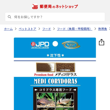
ホーム
ペットストア
フード
フード（魚類・甲殻類用）
熱帯魚