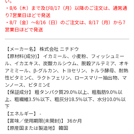
い。
・8/6（木）まで及び8/17（月）以降のご注文は、通常通
り7営業日ほどで発送
・8/7（金）～8/16（日）のご注文は、8/17（月）から7
営業日ほどで発送
【メーカー名】 株式会社 ニチドウ
【原材料(成分)】 イカミール、小麦粉、フィッシュミー
ル、イカエキス、炭酸カルシウム、脱穀アルテミア、オキ
アミミール、β-グルカン、トヨセリン、トルラ酵母、耐熱
性ビタミンC、ラクトフェリン、ロースマリー抽出物、マ
ンノース、ビタミンE
【保証成分】 粗タンパク質29.0％以上、粗脂肪9.0％以
上、粗繊維3.5％以下、粗灰分18.5％以下、水分10.0％以
下
【エネルギー】 -
【賞味／使用期限(未開封)】 36か月
【原産国または製造地】 韓国