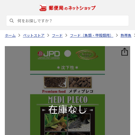
ホーム
ペットストア
フード
フード（魚類・甲殻類用）
熱帯魚