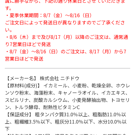
誠に勝手ながら、下記の通り休業日とさせていただきま
す。
・夏季休業期間：8/7（金）～8/16（日）
ご注文日によって発送日が異なりますのでご了承くださ
い。
・8/6（木）まで及び8/17（月）以降のご注文は、通常通
り7営業日ほどで発送
・8/7（金）～8/16（日）のご注文は、8/17（月）から7
営業日ほどで発送
【メーカー名】 株式会社 ニチドウ
【原材料(成分)】 イカミール、小麦粉、乾燥全卵、ホウレ
ンソウ粉末、海藻粉末、キャノーラオイル、イカエキス、
スピルリナ、炭酸カルシウム、小麦発酵抽出物、トヨセリ
ン、トルラ酵母、耐熱性ビタミンC
【保証成分】 粗タンパク質31.0％以上、粗脂肪11.0％以
上、粗繊維3.5％以下、粗灰分11.0％以下、水分10.0％以
下