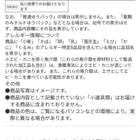
佐川急便でのお届けとなり
ます
なお、「普通ゆうパック」の場合は表示しません。また、「夏期
のみチルドゆうパック」などとなる場合は、記号での表示はせ
ず、商品内容欄にその旨を表示しています。
アレルギー情報について
商品に「小麦」「そば」「卵」「乳」「落花生」「えび」「か
に」「くるみ」のアレルギー特定8品目を含んでいる場合に品目名
を表示します。
※エビ・カニを除く魚介類（これらの魚介類を原材料として製造
された加工品も含む）は、漁獲漁法によりエビ・カニが混じって
いる場合があります。 また、これらの魚介類は、エサとしてエ
ビ・カニを食べている可能性があります。
その他
商品写真はイメージです。
商品内容として記載されていない「小道具類」はお届け
する商品に含まれておりません。
商品の色は、ご覧になるパソコンなどの環境により、実
際と異なる場合があります。