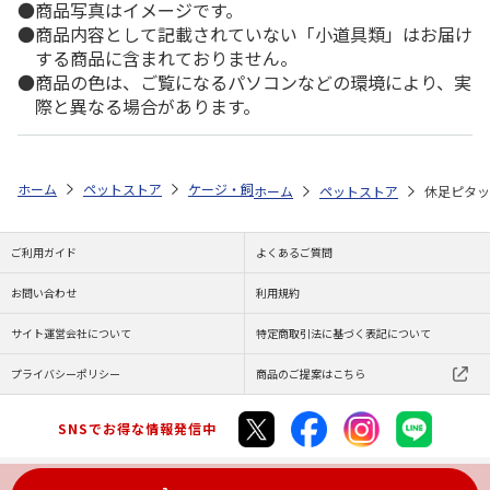
商品写真はイメージです。
商品内容として記載されていない「小道具類」はお届け
する商品に含まれておりません。
商品の色は、ご覧になるパソコンなどの環境により、実
際と異なる場合があります。
ホーム
ペットストア
ケージ・飼育その他用品
ケージアクセサリ（小
ホーム
ペットストア
休足ピタッ
ご利用ガイド
よくあるご質問
お問い合わせ
利用規約
サイト運営会社について
特定商取引法に基づく表記について
プライバシーポリシー
商品のご提案はこちら
SNSでお得な情報発信中