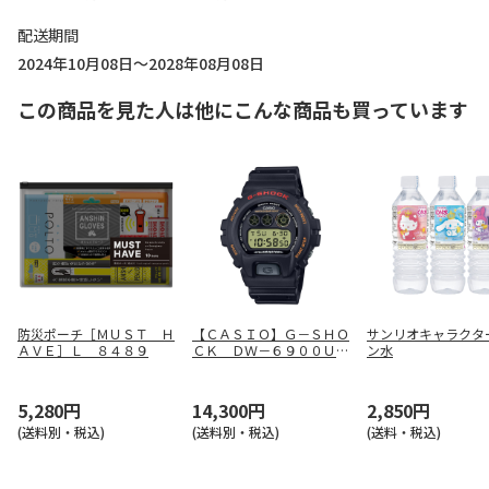
配送期間
2024年10月08日～2028年08月08日
この商品を見た人は他にこんな商品も買っています
防災ポーチ［ＭＵＳＴ Ｈ
【ＣＡＳＩＯ】Ｇ－ＳＨＯ
サンリオキャラクタ
ＡＶＥ］Ｌ ８４８９
ＣＫ ＤＷ－６９００ＵＢ
ン水
－９ＪＦ
5,280円
14,300円
2,850円
(送料別・税込)
(送料別・税込)
(送料・税込)