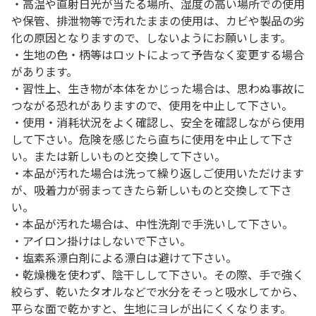
・高温や直射日光が当たる場所、湿度の高い場所での使用
や保管、排泄物等で汚れたままの使用は、カビや製品の劣
化の原因となりますので、しないようにお願いします。
・生地の色・柄等はロットによって予告なく変更する場合
があります。
・習性上、生き物が本体をかじった場合は、思わぬ事故に
つながる恐れがありますので、使用を中止して下さい。
・使用・消耗状況をよく確認し、安全を確認しながら使用
して下さい。危険を感じたら直ちに使用を中止して下さ
い。または新しいものと交換して下さい。
・本品が汚れた場合は洗って繰り返しご使用いただけます
が、吸着力が弱まってきたら新しいものと交換して下さ
い。
・本品が汚れた場合は、中性洗剤で手洗いして下さい。
・アイロン掛けはしないで下さい。
・塩素系漂白剤による漂白は避けて下さい。
・乾燥機を使わず、陰干しして下さい。その際、手で強く
絞らず、乾いたタオルなどで水分をそっと吸水してから、
平らな面で乾かすと、生地にヨレが出にくくなります。