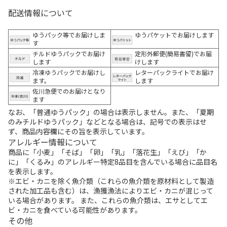
配送情報について
ゆうパック等でお届けしま
ゆうパケットでお届けします
す
チルドゆうパックでお届け
定形外郵便(簡易書留)でお届
します
けします
冷凍ゆうパックでお届けし
レターパックライトでお届け
ます。
します
佐川急便でのお届けとなり
ます
なお、「普通ゆうパック」の場合は表示しません。また、「夏期
のみチルドゆうパック」などとなる場合は、記号での表示はせ
ず、商品内容欄にその旨を表示しています。
アレルギー情報について
商品に「小麦」「そば」「卵」「乳」「落花生」「えび」「か
に」「くるみ」のアレルギー特定8品目を含んでいる場合に品目名
を表示します。
※エビ・カニを除く魚介類（これらの魚介類を原材料として製造
された加工品も含む）は、漁獲漁法によりエビ・カニが混じって
いる場合があります。 また、これらの魚介類は、エサとしてエ
ビ・カニを食べている可能性があります。
その他