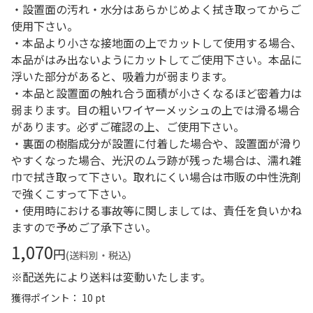
・設置面の汚れ・水分はあらかじめよく拭き取ってからご
使用下さい。
・本品より小さな接地面の上でカットして使用する場合、
本品がはみ出ないようにカットしてご使用下さい。本品に
浮いた部分があると、吸着力が弱まります。
・本品と設置面の触れ合う面積が小さくなるほど密着力は
弱まります。目の粗いワイヤーメッシュの上では滑る場合
があります。必ずご確認の上、ご使用下さい。
・裏面の樹脂成分が設置に付着した場合や、設置面が滑り
やすくなった場合、光沢のムラ跡が残った場合は、濡れ雑
巾で拭き取って下さい。取れにくい場合は市販の中性洗剤
で強くこすって下さい。
・使用時における事故等に関しましては、責任を負いかね
ますので予めご了承下さい。
1,070
円
(送料別・税込)
※配送先により送料は変動いたします。
獲得ポイント： 10 pt