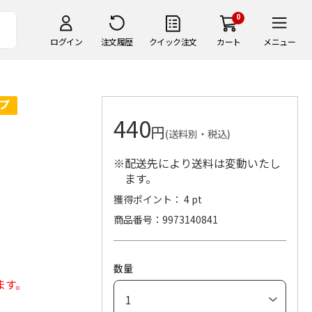
0
ログイン
注文履歴
クイック注文
カート
メニュー
440
円
(送料別・税込)
※配送先により送料は変動いたし
ます。
獲得ポイント： 4 pt
商品番号
9973140841
数量
ます。