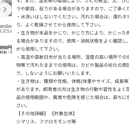
す。また、湿気等の環境により、カビの発生、又、ひ
ラや節目、反りがある場合がありますので、ご了承く
・水洗いはしないでください。汚れた場合は、濡れタ
り、よく乾燥させてから使用して下さい。
ppyDays 2wayド
獣医師開発 ニオイ
デオトイレ 飛び散
無添加良品 
イブベッド グレ
をとる砂専用 猫ト
らない消臭・抗菌サ
ムデンタルコ
・生き物が本品をかじり、かじり方により、かじった
イレ ナチュラルグ
ンド 4L
ぐるぐるボー
レー
…
る場合がありますので、使用・消耗状態をよく確認し
,890円
1,550円
1,320円
470円
がら使用して下さい。
送料別・税込)
(送料別・税込)
(送料別・税込)
(送料別・税込
・高温や直射日光が当たる場所、湿度の高い場所での
物等で汚れたままでの使用は、カビや製品の劣化の原
で、しないようにお願いいたします。
・生き物は、種類や性格、体格(体重やサイズ、成長等
があります。飼育者の方は生き物の行動や習性をよく
品の使用範囲や、異常や危険を感じた場合は、直ちに
さい。
【その他詳細】 【対象生体】
シマリス、フクロモモンガ等