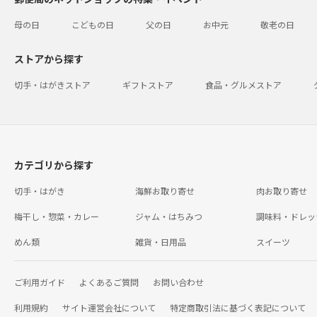
母の日
こどもの日
父の日
お中元
敬老の日
ストアから探す
切手・はがきストア
ギフトストア
食品・グルメストア
カテゴリから探す
切手・はがき
海鮮お取り寄せ
肉お取り寄せ
梅干し・惣菜・カレー
ジャム・はちみつ
調味料・ドレッ
めん類
雑貨・日用品
スイーツ
ご利用ガイド
よくあるご質問
お問い合わせ
利用規約
サイト運営会社について
特定商取引法に基づく表記について