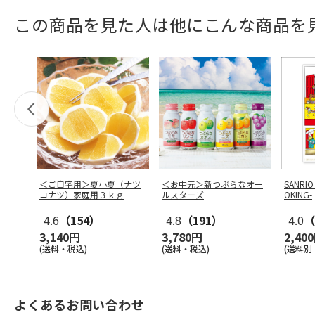
この商品を見た人は他にこんな商品を
＜ご自宅用＞夏小夏（ナツ
＜お中元＞新つぶらなオー
SANRIO
コナツ）家庭用３ｋｇ
ルスターズ
OKING-
4.6
（154）
4.8
（191）
4.0
（
3,140円
3,780円
2,40
(送料・税込)
(送料・税込)
(送料別
よくあるお問い合わせ