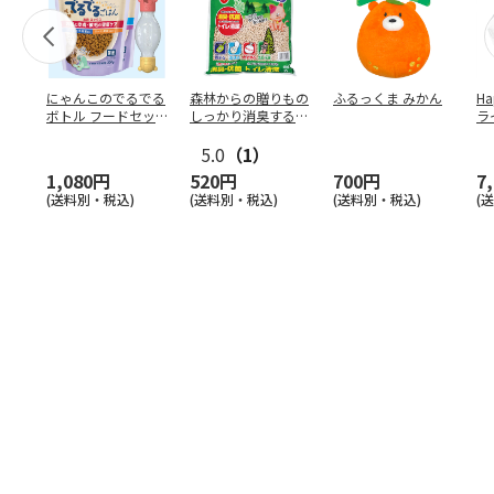
にゃんこのでるでる
森林からの贈りもの
ふるっくま みかん
Ha
ボトル フードセッ
しっかり消臭するひ
ラ
ト
のきの猫砂 7L
ー
5.0
（1）
1,080円
520円
700円
7
(送料別・税込)
(送料別・税込)
(送料別・税込)
(