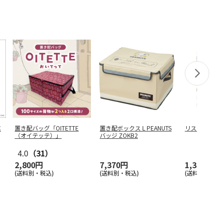
C
置き配バッグ「OITETTE
置き配ボックス L PEANUTS
リスモモ ア
（オイテッテ）」
バッジ ZOKB2
4.0
（31）
2,800円
7,370円
1,370円
(送料別・税込)
(送料別・税込)
(送料別・税込