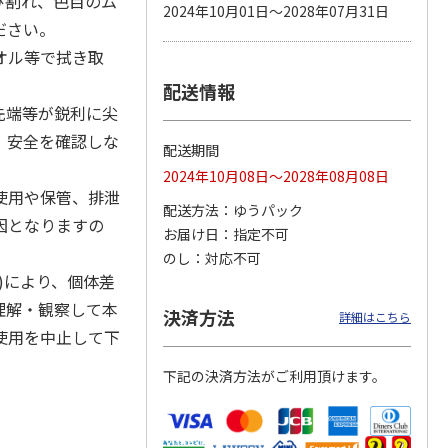
び割れ、色目のム
2024年10月01日～2028年07月31日
ださい。
オル等で拭き取
配送情報
カムカ
銀のスプーン パウ
ペット線香 虹のか
CIAO 香り立つクラ
ーン
チ 健康に育つ子ね
なた フルーティフ
ンキー ちゅ～る和
先端等が鋭利に尖
ン型 S
こ用 まぐろ・かつ
ローラルの香り
えBOX とりささ
…
おに
…
、安全を確認しな
配送期間
120円
590円
380円
2024年10月08日～2028年08月08日
)
(送料別・税込)
(送料別・税込)
(送料別・税込)
使用や保管、排泄
配送方法
ゆうパック
因となりますの
お届け日
指定不可
のし
対応不可
)により、個体差
理解・観察して本
決済方法
詳細はこちら
使用を中止して下
下記の決済方法がご利用頂けます。