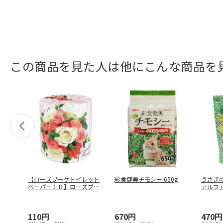
この商品を見た人は他にこんな商品を
【ローズブーケトイレット
彩食健美チモシー 650g
うさぎ
ペーパー１Ｒ】ローズブー
ァルファ
ケトイレッ
…
0
…
110円
670円
470円