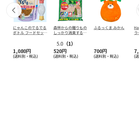
にゃんこのでるでる
森林からの贈りもの
ふるっくま みかん
Ha
ボトル フードセッ
しっかり消臭するひ
ラ
ト
のきの猫砂 7L
ー
5.0
（1）
1,080円
520円
700円
7
(送料別・税込)
(送料別・税込)
(送料別・税込)
(