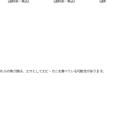
(送料別・税込)
(送料別・税込)
(送料別・税込
れらの魚介類は、エサとしてエビ・カニを食べている可能性があります。