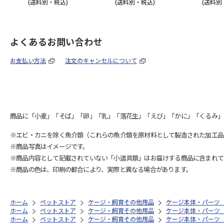
(送料別・税込)
(送料別・税込)
(送料別
よくあるお問い合わせ
お支払い方法
注文のキャンセルについて
商品に「小麦」「そば」「卵」「乳」「落花生」「えび」「かに」「くるみ」
※エビ・カニを除く魚介類（これらの魚介類を原材料として製造された加工品
※商品写真はイメージです。
※商品内容として記載されていない「小道具類」はお届けする商品に含まれて
※商品の色は、印刷の都合により、実際と異なる場合があります。
ホーム
ペットストア
ケージ・飼育その他用品
ケージ本体・パーツ
ホーム
ペットストア
ケージ・飼育その他用品
ケージ本体・パーツ
ホーム
ペットストア
ケージ・飼育その他用品
ケージ本体・パーツ