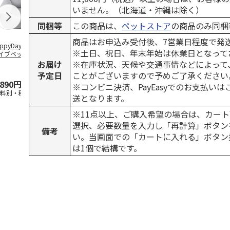
いません。（北海道・沖縄は除く）
同梱等
この商品は、
ペットストア
の商品のみ同梱
商品はお申込み受付後、7営業日程度で発
ppyDays 2wayド
獣医師開発 ニオイ
デオトイレ 飛び散
無添加良品 
※土日、祝日、年末年始は休業日となって
イブベッド グレ
をとる砂専用 猫ト
らない消臭・抗菌サ
ムデンタルコ
イレ ナチュラルグ
ンド 4L
ぐるぐるボー
お届け
※在庫状況、天候や交通事情などによって
レー
…
予定日
ことがございますので予めご了承ください
,890円
1,550円
1,320円
470円
※コンビニ決済、PayEasyでのお支払い
送料別・税込)
(送料別・税込)
(送料別・税込)
(送料別・税込
送となります。
※11点以上、ご購入希望の場合は、カート
選択、必要数量を入力し「再計算」ボタン
備考
い。当画面での「カートに入れる」ボタン
は1個で結構です。