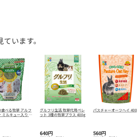
見ています。
の食べる牧草 アルフ
グルフリ生活 牧草代用ペレ
パスチャーオーツヘイ 400
 ミルキュー入り 52
ット 3種の牧草プラス 400g
640円
560円