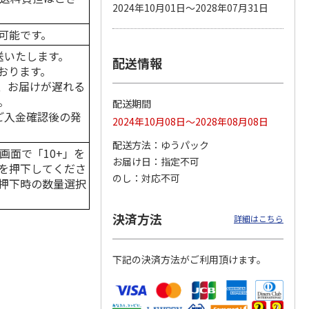
2024年10月01日～2028年07月31日
可能です。
送いたします。
配送情報
カムカ
銀のスプーン パウ
ペット線香 虹のか
鈴虫の経木 3枚入
おります。
ーン
チ 健康に育つ子ね
なた フルーティフ
ン型 S
こ用 まぐろ・かつ
ローラルの香り
、お届けが遅れる
おに
…
。
配送期間
120円
590円
100円
はご入金確認後の発
2024年10月08日～2028年08月08日
)
(送料別・税込)
(送料別・税込)
(送料別・税込)
配送方法
ゆうパック
画面で「10+」を
お届け日
指定不可
を押下してくださ
のし
対応不可
押下時の数量選択
決済方法
詳細はこちら
下記の決済方法がご利用頂けます。