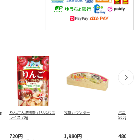
g
りんご大収穫祭 パリふわス
牧草カウンター
バニーグレー
ライス 70g
500g
720円
1,980円
480円