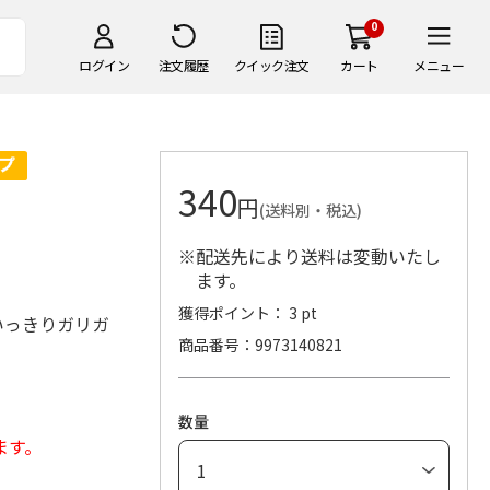
0
ログイン
注文履歴
クイック注文
カート
メニュー
340
円
(送料別・税込)
※配送先により送料は変動いたし
ます。
獲得ポイント： 3 pt
いっきりガリガ
商品番号
9973140821
数量
ます。