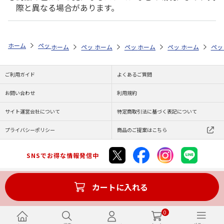
際と異なる場合があります。
ホーム
ペットストア
ケージ・飼育その他用品
ケージ本体・パーツ（
ホーム
ペットストア
ホーム
ペットストア
ケージ・飼育その他用品
ホーム
ペットストア
ケージ・飼育その
ホーム
ケー
ペッ
ケ
ご利用ガイド
よくあるご質問
お問い合わせ
利用規約
サイト運営会社について
特定商取引法に基づく表記について
プライバシーポリシー
商品のご提案はこちら
SNSでお得な情報発信中
カートに入れる
Copyright (C) JAPAN POST Co.,Ltd. All Rights Reserved.
0