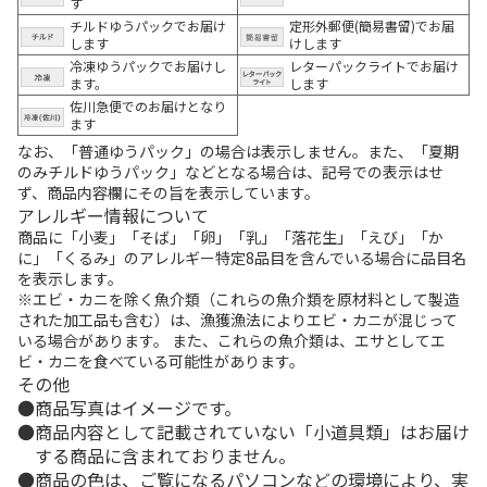
す
チルドゆうパックでお届け
定形外郵便(簡易書留)でお届
します
けします
冷凍ゆうパックでお届けし
レターパックライトでお届け
ます。
します
佐川急便でのお届けとなり
ます
なお、「普通ゆうパック」の場合は表示しません。また、「夏期
のみチルドゆうパック」などとなる場合は、記号での表示はせ
ず、商品内容欄にその旨を表示しています。
アレルギー情報について
商品に「小麦」「そば」「卵」「乳」「落花生」「えび」「か
に」「くるみ」のアレルギー特定8品目を含んでいる場合に品目名
を表示します。
※エビ・カニを除く魚介類（これらの魚介類を原材料として製造
された加工品も含む）は、漁獲漁法によりエビ・カニが混じって
いる場合があります。 また、これらの魚介類は、エサとしてエ
ビ・カニを食べている可能性があります。
その他
商品写真はイメージです。
商品内容として記載されていない「小道具類」はお届け
する商品に含まれておりません。
商品の色は、ご覧になるパソコンなどの環境により、実