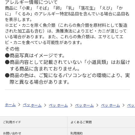
アレルギー情報について
商品に「小麦」「そば」「卵」「乳」「落花生」「えび」「か
に」「くるみ」のアレルギー特定8品目を含んでいる場合に品目名
を表示します。
※エビ・カニを除く魚介類（これらの魚介類を原材料として製造
された加工品も含む）は、漁獲漁法によりエビ・カニが混じって
いる場合があります。 また、これらの魚介類は、エサとしてエ
ビ・カニを食べている可能性があります。
その他
商品写真はイメージです。
商品内容として記載されていない「小道具類」はお届け
する商品に含まれておりません。
商品の色は、ご覧になるパソコンなどの環境により、実
際と異なる場合があります。
ホーム
ペットストア
散歩・おでかけ
おでかけ用品（小動物用）
ホーム
ペットストア
ホーム
ペットストア
散歩・おでかけ
ホーム
ペットストア
散歩・おでかけ
ホーム
おでかけ用品
ペッ
散
ご利用ガイド
よくあるご質問
お問い合わせ
利用規約