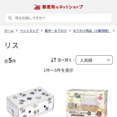
ホーム
ペットストア
散歩・おでかけ
おでかけ用品（小動物用）
リス
5
並べ替え：
全
件
1件～5件を表示