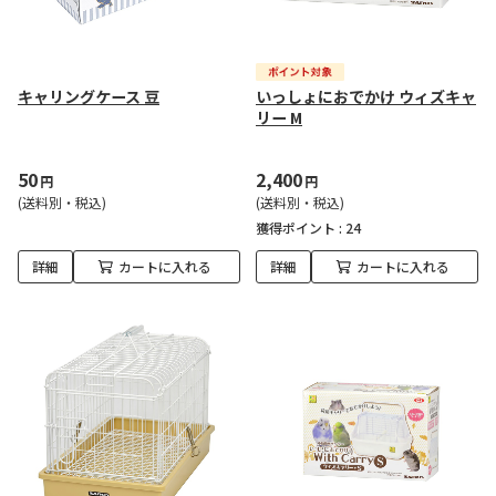
キャリングケース 豆
いっしょにおでかけ ウィズキャ
リー M
50
2,400
円
円
(送料別・税込)
(送料別・税込)
獲得ポイント :
24
詳細
カートに入れる
詳細
カートに入れる