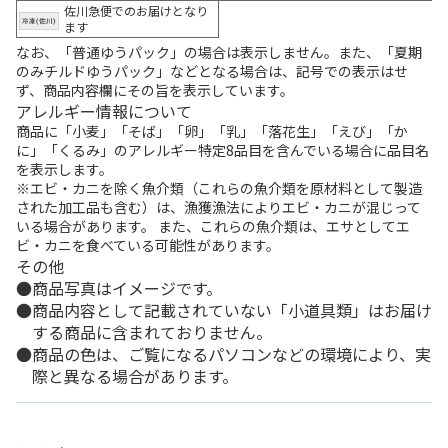
佐川急便でのお届けとなり
ます
なお、「普通ゆうパック」の場合は表示しません。また、「夏期
のみチルドゆうパック」などとなる場合は、記号での表示はせ
ず、商品内容欄にその旨を表示しています。
アレルギー情報について
商品に「小麦」「そば」「卵」「乳」「落花生」「えび」「か
に」「くるみ」のアレルギー特定8品目を含んでいる場合に品目名
を表示します。
※エビ・カニを除く魚介類（これらの魚介類を原材料として製造
された加工品も含む）は、漁獲漁法によりエビ・カニが混じって
いる場合があります。 また、これらの魚介類は、エサとしてエ
ビ・カニを食べている可能性があります。
その他
商品写真はイメージです。
商品内容として記載されていない「小道具類」はお届け
する商品に含まれておりません。
商品の色は、ご覧になるパソコンなどの環境により、実
際と異なる場合があります。