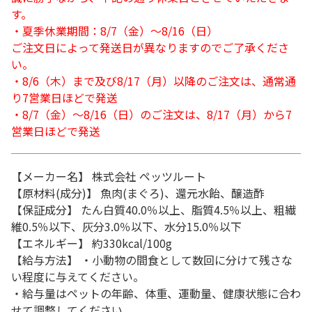
す。
・夏季休業期間：8/7（金）～8/16（日）
ご注文日によって発送日が異なりますのでご了承くださ
い。
・8/6（木）まで及び8/17（月）以降のご注文は、通常通
り7営業日ほどで発送
・8/7（金）～8/16（日）のご注文は、8/17（月）から7
営業日ほどで発送
【メーカー名】 株式会社 ペッツルート
【原材料(成分)】 魚肉(まぐろ)、還元水飴、醸造酢
【保証成分】 たん白質40.0％以上、脂質4.5％以上、粗繊
維0.5％以下、灰分3.0％以下、水分15.0％以下
【エネルギー】 約330kcal/100g
【給与方法】 ・小動物の間食として数回に分けて残さな
い程度に与えてください。
・給与量はペットの年齢、体重、運動量、健康状態に合わ
せて調整してください。