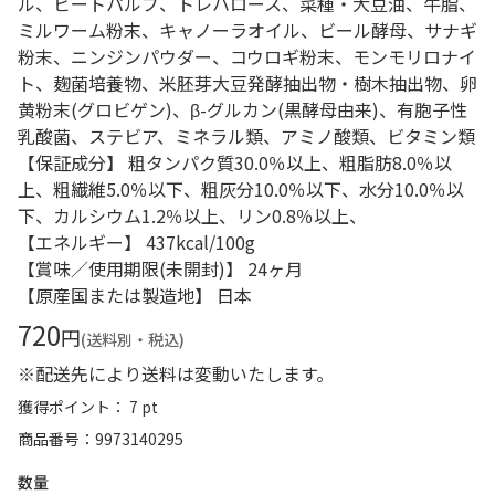
ル、ビートパルプ、トレハロース、菜種・大豆油、牛脂、
ミルワーム粉末、キャノーラオイル、ビール酵母、サナギ
粉末、ニンジンパウダー、コウロギ粉末、モンモリロナイ
ト、麹菌培養物、米胚芽大豆発酵抽出物・樹木抽出物、卵
黄粉末(グロビゲン)、β-グルカン(黒酵母由来)、有胞子性
乳酸菌、ステビア、ミネラル類、アミノ酸類、ビタミン類
【保証成分】 粗タンパク質30.0％以上、粗脂肪8.0％以
上、粗繊維5.0％以下、粗灰分10.0％以下、水分10.0％以
下、カルシウム1.2％以上、リン0.8％以上、
【エネルギー】 437kcal/100g
【賞味／使用期限(未開封)】 24ヶ月
【原産国または製造地】 日本
720
円
(送料別・税込)
※配送先により送料は変動いたします。
獲得ポイント： 7 pt
商品番号
9973140295
数量