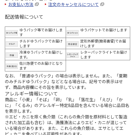
お支払い方法
注文のキャンセルについて
配送情報について
ゆうパック等でお届けしま
ゆうパケットでお届けします
す
チルドゆうパックでお届け
定形外郵便(簡易書留)でお届
します
けします
冷凍ゆうパックでお届けし
レターパックライトでお届け
ます。
します
佐川急便でのお届けとなり
ます
なお、「普通ゆうパック」の場合は表示しません。また、「夏期
のみチルドゆうパック」などとなる場合は、記号での表示はせ
ず、商品内容欄にその旨を表示しています。
アレルギー情報について
商品に「小麦」「そば」「卵」「乳」「落花生」「えび」「か
に」「くるみ」のアレルギー特定8品目を含んでいる場合に品目名
を表示します。
※エビ・カニを除く魚介類（これらの魚介類を原材料として製造
された加工品も含む）は、漁獲漁法によりエビ・カニが混じって
いる場合があります。 また、これらの魚介類は、エサとしてエ
ビ・カニを食べている可能性があります。