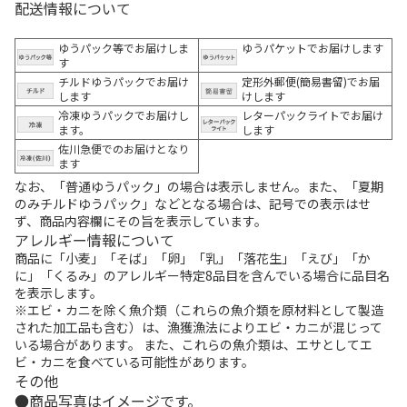
配送情報について
ゆうパック等でお届けしま
ゆうパケットでお届けします
す
チルドゆうパックでお届け
定形外郵便(簡易書留)でお届
します
けします
冷凍ゆうパックでお届けし
レターパックライトでお届け
ます。
します
佐川急便でのお届けとなり
ます
なお、「普通ゆうパック」の場合は表示しません。また、「夏期
のみチルドゆうパック」などとなる場合は、記号での表示はせ
ず、商品内容欄にその旨を表示しています。
アレルギー情報について
商品に「小麦」「そば」「卵」「乳」「落花生」「えび」「か
に」「くるみ」のアレルギー特定8品目を含んでいる場合に品目名
を表示します。
※エビ・カニを除く魚介類（これらの魚介類を原材料として製造
された加工品も含む）は、漁獲漁法によりエビ・カニが混じって
いる場合があります。 また、これらの魚介類は、エサとしてエ
ビ・カニを食べている可能性があります。
その他
商品写真はイメージです。