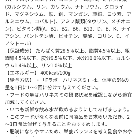
(カルシウム、リン、カリウム、ナトリウム、クロライ
ド、マグネシウム、鉄、銅、マンガン、亜鉛、ヨウ素、ア
ルミニウム、コバルト)、アミノ酸類(タウリン、メチオニ
ン)、ビタミン類(A、B1、B2、B6、B12、D、E、K、ナイ
アシン、パントテン酸、ビオチン、葉酸、コリン、C、イ
ノシトール)
【保証成分】 たんぱく質28.5％以上、脂質4.5％以上、粗
繊維4.5％以下、灰分9.5％以下、水分10.0％以下、カルシ
ウム1.4％以上、リン1.0％以上
【エネルギー】 400kcal/100g
【給与方法】 ・「Fラボ ハリネズミ」は、体重の5%の
量を1日に1～2回に分けて与えてください。
・フードの量はハリネズミの摂取状況を確認しながら適宜
加減してください。
・いつも新鮮な飲み水が飲めるようにしてあげましょう。
・このフードがなくなる前に同商品をお求めいただき、2
～3日間は混ぜて与えることをおすすめします。
・肥満になりやすいため、栄養バランスを考え副食やおや