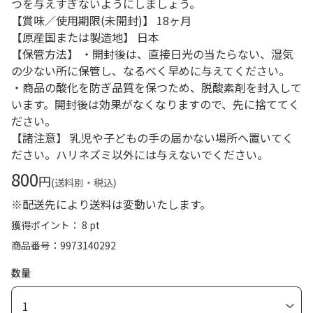
つを与えすぎないようにしましょう。
【賞味／使用期限(未開封)】 18ヶ月
【原産国または製造地】 日本
【保管方法】 ・開封後は、直接日光の当たらない、湿気
の少ない所に保管し、なるべく早めに与えてください。
・商品の酸化を防ぎ品質を保つため、脱酸素剤を封入して
います。開封後は効果がなくなりますので、先に捨ててく
ださい。
【諸注意】 乳児や子どもの手の届かない場所へ置いてく
ださい。ハリネズミ以外には与えないでください。
800
円
(送料別・税込)
※配送先により送料は変動いたします。
獲得ポイント： 8 pt
商品番号
9973140292
数量
1