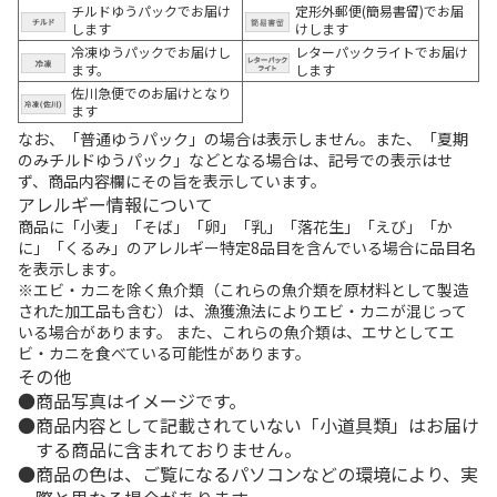
チルドゆうパックでお届け
定形外郵便(簡易書留)でお届
します
けします
冷凍ゆうパックでお届けし
レターパックライトでお届け
ます。
します
佐川急便でのお届けとなり
ます
なお、「普通ゆうパック」の場合は表示しません。また、「夏期
のみチルドゆうパック」などとなる場合は、記号での表示はせ
ず、商品内容欄にその旨を表示しています。
アレルギー情報について
商品に「小麦」「そば」「卵」「乳」「落花生」「えび」「か
に」「くるみ」のアレルギー特定8品目を含んでいる場合に品目名
を表示します。
※エビ・カニを除く魚介類（これらの魚介類を原材料として製造
された加工品も含む）は、漁獲漁法によりエビ・カニが混じって
いる場合があります。 また、これらの魚介類は、エサとしてエ
ビ・カニを食べている可能性があります。
その他
商品写真はイメージです。
商品内容として記載されていない「小道具類」はお届け
する商品に含まれておりません。
商品の色は、ご覧になるパソコンなどの環境により、実