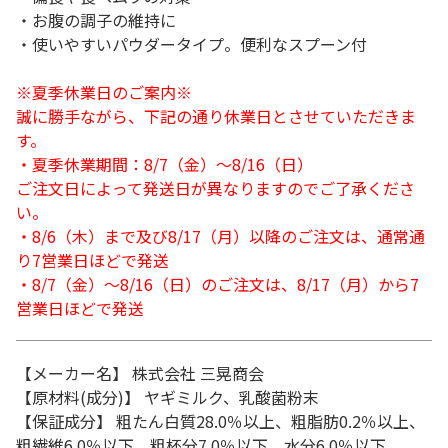
・お腹の調子の維持に
・使いやすいパウダータイプ。便利なスプーン付
※夏季休業日のご案内※
誠に勝手ながら、下記の通り休業日とさせていただきま
す。
・夏季休業期間：8/7（金）～8/16（日）
ご注文日によって発送日が異なりますのでご了承くださ
い。
・8/6（木）まで及び8/17（月）以降のご注文は、通常通
り7営業日ほどで発送
・8/7（金）～8/16（日）のご注文は、8/17（月）から7
営業日ほどで発送
【メーカー名】 株式会社 三晃商会
【原材料(成分)】 ヤギミルク、乳酸菌粉末
【保証成分】 粗たん白質28.0％以上、粗脂肪0.2％以上、
粗繊維6.0％以下、粗杯分7.0％以下、水分6.0％以下