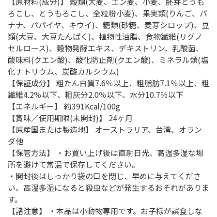
【原材料(成分)】 穀類(大麦、エン麦、小麦、胚芽とうも
ろこし、とうもろこし、全粒粉小麦)、果実類(りんご、バ
ナナ、パパイヤ、キウイ)、糖類(砂糖、麦芽シロップ)、豆
類(大豆、大豆たんぱく)、植物性油脂、食物繊維(リグノ
セルロース)、穀物発酵エキス、デキストリン、乳酸菌、
酸味料(クエン酸)、酸化防止剤(クエン酸)、ミネラル類(塩
化ナトリウム、炭酸カルシウム)
【保証成分】 粗たん白質7.6％以上、粗脂肪7.1％以上、粗
繊維4.2％以下、粗灰分2.0％以下、水分10.7％以下
【エネルギー】 約391Kcal/100g
【賞味／使用期限(未開封)】 24ヶ月
【原産国または製造地】 オーストラリア、台湾、オラン
ダ他
【保管方法】 ・お買い上げ後は直射日光、高温多湿な場
所を避けて常温で保存してください。
・開封後はしっかり袋の口を閉じ、早めに与えてくださ
い。高温多湿になると殺虫などが発生するおそれがありま
す。
【諸注意】 ・本品は小動物専用です。お子様が誤食しな