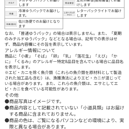
します
けします
冷凍ゆうパックでお届けし
レターパックライトでお届け
ます。
します
佐川急便でのお届けとなり
ます
なお、「普通ゆうパック」の場合は表示しません。また、「夏期
のみチルドゆうパック」などとなる場合は、記号での表示はせ
ず、商品内容欄にその旨を表示しています。
アレルギー情報について
商品に「小麦」「そば」「卵」「乳」「落花生」「えび」「か
に」「くるみ」のアレルギー特定8品目を含んでいる場合に品目名
を表示します。
※エビ・カニを除く魚介類（これらの魚介類を原材料として製造
された加工品も含む）は、漁獲漁法によりエビ・カニが混じって
いる場合があります。 また、これらの魚介類は、エサとしてエ
ビ・カニを食べている可能性があります。
その他
商品写真はイメージです。
商品内容として記載されていない「小道具類」はお届け
する商品に含まれておりません。
商品の色は、ご覧になるパソコンなどの環境により、実
際と異なる場合があります。