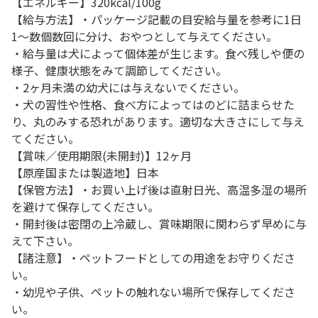
【エネルギー】320kcal/100g
【給与方法】・パッケージ記載の目安給与量を参考に1日
1～数個数回に分け、おやつとして与えてください。
・給与量は犬によって個体差が生じます。食べ残しや便の
様子、健康状態をみて調節してください。
・2ヶ月未満の幼犬には与えないでください。
・犬の習性や性格、食べ方によってはのどに詰まらせた
り、丸のみする恐れがあります。適切な大きさにして与え
てください。
【賞味／使用期限(未開封)】12ヶ月
【原産国または製造地】日本
【保管方法】・お買い上げ後は直射日光、高温多湿の場所
を避けて保存してください。
・開封後は密閉の上冷蔵し、賞味期限に関わらず早めに与
えて下さい。
【諸注意】・ペットフードとしての用途をお守りくださ
い。
・幼児や子供、ペットの触れない場所で保存してくださ
い。