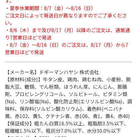
す。
・夏季休業期間：8/7（金）～8/16（日）
ご注文日によって発送日が異なりますのでご了承くださ
い。
・8/6（木）まで及び8/17（月）以降のご注文は、通常通
り7営業日ほどで発送
・8/7（金）～8/16（日）のご注文は、8/17（月）から7
営業日ほどで発送
【メーカー名】ドギーマンハヤシ 株式会社
【原材料(成分)】牛タン皮、鶏肉、鶏むね肉、小麦粉、脱
脂大豆、糖類、でん粉類、ほうれん草、にんじん、膨脹
剤、プロピレングリコール、ソルビトール、ビタミン類
(Na)、リン酸塩(Na)、酸化防止剤(エリソルビン酸Na)、調
味料、保存料(ソルビン酸カリウム)、着色料(ベニバナ
黄、赤102、黄5、クチナシ青、赤106、青1、黄4、赤40)
【保証成分】粗たん白質16.5％以上、粗脂肪3.5％以下、
粗繊維1.5％以下、粗灰分7.0％以下、水分30.0％以下