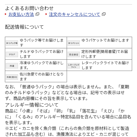
よくあるお問い合わせ
お支払い方法
注文のキャンセルについて
配送情報について
ゆうパック等でお届けしま
ゆうパケットでお届けします
す
チルドゆうパックでお届け
定形外郵便(簡易書留)でお届
します
けします
冷凍ゆうパックでお届けし
レターパックライトでお届け
ます。
します
佐川急便でのお届けとなり
ます
なお、「普通ゆうパック」の場合は表示しません。また、「夏期
のみチルドゆうパック」などとなる場合は、記号での表示はせ
ず、商品内容欄にその旨を表示しています。
アレルギー情報について
商品に「小麦」「そば」「卵」「乳」「落花生」「えび」「か
に」「くるみ」のアレルギー特定8品目を含んでいる場合に品目名
を表示します。
※エビ・カニを除く魚介類（これらの魚介類を原材料として製造
された加工品も含む）は、漁獲漁法によりエビ・カニが混じって