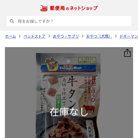
ホーム
ペットストア
おやつ・サプリ
おやつ（犬用）
ドギーマン