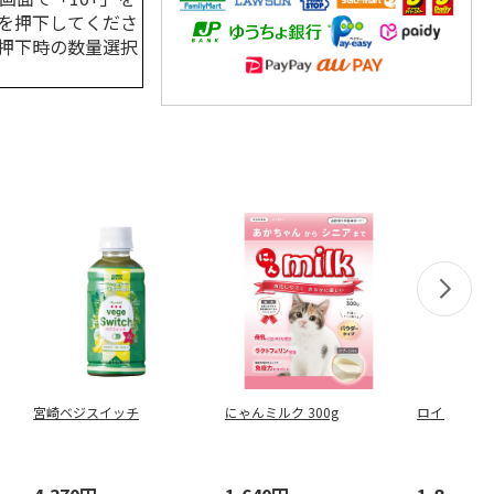
を押下してくださ
押下時の数量選択
宮崎ベジスイッチ
にゃんミルク 300g
ロイヤルゴー