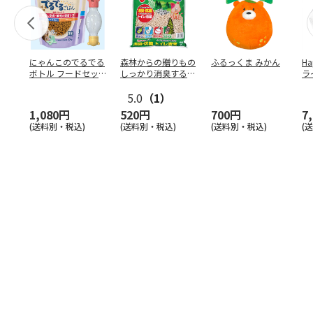
にゃんこのでるでる
森林からの贈りもの
ふるっくま みかん
Ha
ボトル フードセッ
しっかり消臭するひ
ラ
ト
のきの猫砂 7L
ー
5.0
（1）
1,080円
520円
700円
7
(送料別・税込)
(送料別・税込)
(送料別・税込)
(