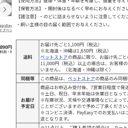
【使用方法】健康・体重・年齢を考慮し、適量を与え
【保管方法】・開封後はなるべく早めにお与えくださ
【諸注意】・のどに詰まらせないように注意してくだ
・飼い主様の目の届く範囲でお与えください。
ppyDays 2wayド
獣医師開発 ニオイ
デオトイレ 飛び散
無添加良品 
イブベッド グレ
をとる砂専用 猫ト
らない消臭・抗菌サ
ムデンタルコ
イレ ナチュラルグ
ンド 4L
ぐるぐるボー
レー
…
お届け先ごと1,100円（税込）
,890円
1,550円
1,320円
470円
※北海道・沖縄は1,650円（税込）
送料別・税込)
(送料別・税込)
(送料別・税込)
(送料別・税込
送料
ペットストア
の商品に限り、お届け先ごと
11,000円（税込）以上の場合は、お客様
いません。（北海道・沖縄は除く）
同梱等
この商品は、
ペットストア
の商品のみ同梱
商品はお申込み受付後、7営業日程度で発
※土日、祝日、年末年始は休業日となって
お届け
※在庫状況、天候や交通事情などによって
予定日
ことがございますので予めご了承ください
※コンビニ決済、PayEasyでのお支払い
送となります。
※11点以上、ご購入希望の場合は、カート