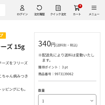
0
ログイン
注文履歴
クイック注文
カート
メニュー
340
円
ズ 15g
(送料別・税込)
※配送先により送料は変動いたし
ます。
チーズをフリーズ
獲得ポイント： 3 pt
商品番号
9973139062
こちゃん病みつき
トッピングにも。
数量