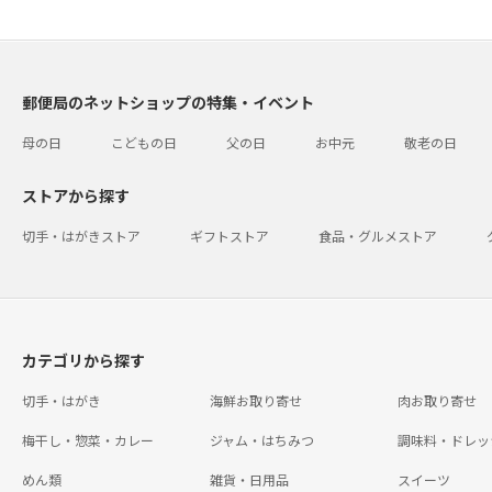
郵便局のネットショップの特集・イベント
母の日
こどもの日
父の日
お中元
敬老の日
ストアから探す
切手・はがきストア
ギフトストア
食品・グルメストア
カテゴリから探す
切手・はがき
海鮮お取り寄せ
肉お取り寄せ
梅干し・惣菜・カレー
ジャム・はちみつ
調味料・ドレッ
めん類
雑貨・日用品
スイーツ