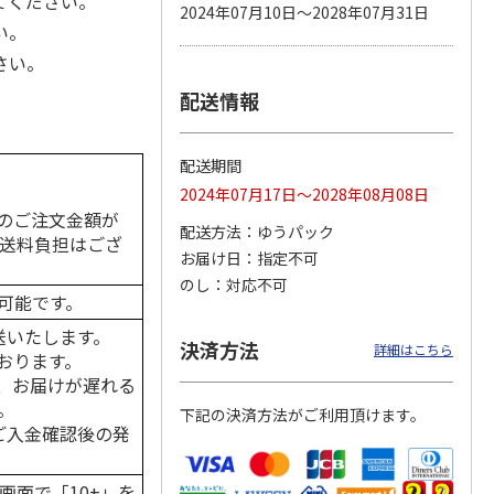
てください。
2024年07月10日～2028年07月31日
い。
さい。
配送情報
カムカ
銀のスプーン パウ
ペット線香 虹のか
鈴虫の経木 3枚入
ーン
チ 健康に育つ子ね
なた フルーティフ
ン型 S
こ用 まぐろ・かつ
ローラルの香り
おに
…
配送期間
120円
590円
100円
2024年07月17日～2028年08月08日
)
(送料別・税込)
(送料別・税込)
(送料別・税込)
のご注文金額が
配送方法
ゆうパック
の送料負担はござ
お届け日
指定不可
のし
対応不可
可能です。
送いたします。
決済方法
詳細はこちら
おります。
、お届けが遅れる
。
下記の決済方法がご利用頂けます。
はご入金確認後の発
画面で「10+」を