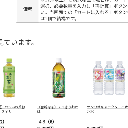
選択、必要数量を入力し「再計算」ボタン
備考
い。当画面での「カートに入れる」ボタン
は1個で結構です。
見ています。
園〉お～いお茶緑
〈宮崎緑茶〉すっきりわか
サンリオキャラクターイオ
００ｍｌ
ば
ン水
2）
4.8
（6）