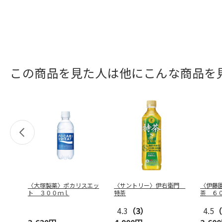
この商品を見た人は他にこんな商品を
〈大塚製薬〉ポカリスエッ
〈サントリー〉伊右衛門
〈伊藤
ト ３００ｍｌ
特茶
茶 ６
4.3
（3）
4.5
（