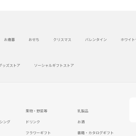
お歳暮
おせち
クリスマス
バレンタイン
ホワイト
グッズストア
ソーシャルギフトストア
果物・野菜等
乳製品
シング
ドリンク
お酒
フラワーギフト
書籍・カタログギフト