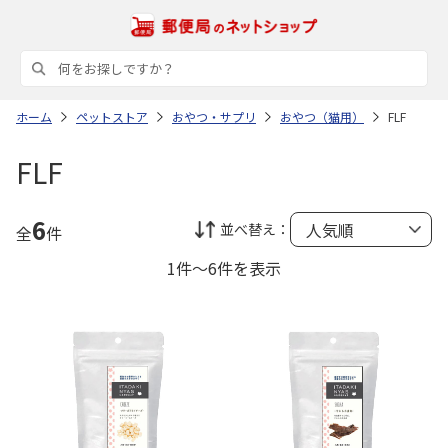
ホーム
ペットストア
おやつ・サプリ
おやつ（猫用）
FLF
FLF
6
並べ替え：
全
件
1件～6件を表示