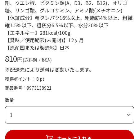
剤、クエン酸、ビタミン類(A、D3、B2、B12)、オリゴ
糖、リンゴ酸、グルコサミン、アミノ酸(メチオニン)
【保証成分】粗タンパク16％以上、粗脂肪4％以上、粗繊
維1.5％以下、粗灰分6.5％以下、水分30％以下
【エネルギー】281kcal/100g
【賞味／使用期限(未開封)】12ヶ月
【原産国または製造地】日本
810
円
(送料別・税込)
※配送先により送料は変動いたします。
獲得ポイント： 8 pt
商品番号
9973138921
数量
1
カートに入れる