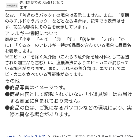
佐川急便でのお届けとなり
ます
なお、「普通ゆうパック」の場合は表示しません。また、「夏期
のみチルドゆうパック」などとなる場合は、記号での表示はせ
ず、商品内容欄にその旨を表示しています。
アレルギー情報について
商品に「小麦」「そば」「卵」「乳」「落花生」「えび」「か
に」「くるみ」のアレルギー特定8品目を含んでいる場合に品目名
を表示します。
※エビ・カニを除く魚介類（これらの魚介類を原材料として製造
された加工品も含む）は、漁獲漁法によりエビ・カニが混じって
いる場合があります。 また、これらの魚介類は、エサとしてエ
ビ・カニを食べている可能性があります。
その他
商品写真はイメージです。
商品内容として記載されていない「小道具類」はお届け
する商品に含まれておりません。
商品の色は、ご覧になるパソコンなどの環境により、実
際と異なる場合があります。
ホーム
ペットストア
ジャパンプレミアム バランスミール ビーフ 600g