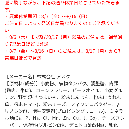
誠に勝手ながら、下記の通り休業日とさせていただきま
す。
・夏季休業期間：8/7（金）～8/16（日）
ご注文日によって発送日が異なりますのでご了承くださ
い。
・8/6（木）まで及び8/17（月）以降のご注文は、通常通
り7営業日ほどで発送
・8/7（金）～8/16（日）のご注文は、8/17（月）から7
営業日ほどで発送
【メーカー名】株式会社 アスク
【原材料(成分)】小麦粉、植物タンパク、調整糖、肉類
(鶏肉、牛肉)、コーンフラワー、ビーフオイル、小麦グル
テン、野菜類(さつまいも、粉末にんじん、粉末ほうれん
草、粉末トマト)、粉末チーズ、フィッシュパウダー、γ-
リノレン酸、増粘安定剤(プロピレングリコール)、ミネラ
ル類(Ca、P、Na、Cl、Mn、Zn、Cu、l、Co)、チーズフレ
ーバー、保存料(ソルビン酸K、デヒドロ酢酸Na)、乳化