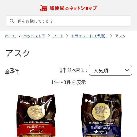
ホーム
ペットストア
フード
ドライフード（犬用）
アスク
アスク
3
並べ替え：
全
件
1件～3件を表示