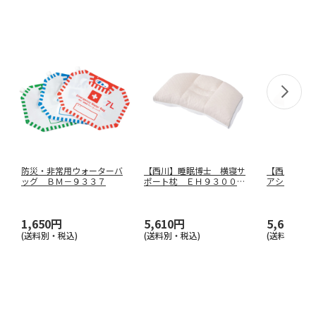
防災・非常用ウォーターバ
【西川】睡眠博士 横寝サ
【西川】睡
ッグ ＢＭ－９３３７
ポート枕 ＥＨ９３００９
アシスト枕
５４８
９５４９
1,650円
5,610円
5,610円
(送料別・税込)
(送料別・税込)
(送料別・税込