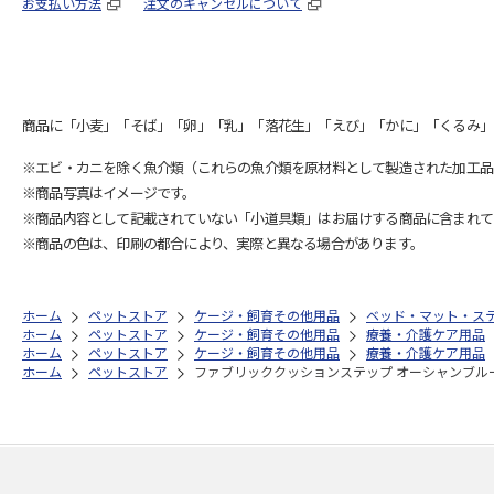
お支払い方法
注文のキャンセルについて
商品に「小麦」「そば」「卵」「乳」「落花生」「えび」「かに」「くるみ」
※エビ・カニを除く魚介類（これらの魚介類を原材料として製造された加工品
※商品写真はイメージです。
※商品内容として記載されていない「小道具類」はお届けする商品に含まれて
※商品の色は、印刷の都合により、実際と異なる場合があります。
ホーム
ペットストア
ケージ・飼育その他用品
ベッド・マット・ス
ホーム
ペットストア
ケージ・飼育その他用品
療養・介護ケア用品
ホーム
ペットストア
ケージ・飼育その他用品
療養・介護ケア用品
ホーム
ペットストア
ファブリッククッションステップ オーシャンブル