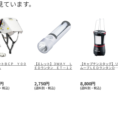
見ています。
ットＢＣＰ Ｙ００
【エレット】３ＷＡＹ Ｌ
【キャプテンスタッグ】リ
Ａ
ＥＤランタン ＥＴ－１２
ムーブＬＥＤランタンＤ
Ｘ ＵＫ－４
…
5円
2,750円
8,800円
・税込)
(送料別・税込)
(送料別・税込)