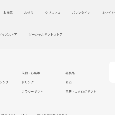
お歳暮
おせち
クリスマス
バレンタイン
ホワイト
グッズストア
ソーシャルギフトストア
果物・野菜等
乳製品
シング
ドリンク
お酒
フラワーギフト
書籍・カタログギフト