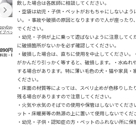
飲した場合は各医師に相談してください。
・空袋は幼児・子供・ペットがおもちゃにしないよう
い。・事故や破損の原因となりますので人が座ったり
ppyDays 2wayド
獣医師開発 ニオイ
デオトイレ 飛び散
銀のスプーン
でください。
イブベッド グレ
をとる砂専用 猫ト
らない消臭・抗菌サ
チ 健康に育
・幼児・子供が上に乗って遊ばないように注意してく
イレ ナチュラルグ
ンド 4L
こ用 まぐろ
レー
おに
…
に破損箇所がないかを必ず確認してください。
,890円
1,550円
1,320円
120円
・破損した場合は、直ちに使用を中止してください。
送料別・税込)
(送料別・税込)
(送料別・税込)
(送料別・税込
がかんだり引っかく等すると、破損します。・水ぬれ
する場合があります。特に薄い毛色の犬・猫や家具・
ください。
・床面の材質等によっては、スベリ止めが色移りした
残る場合がありますので注意してください。
・火気や水気のそばでの使用や保管はしないでくださ
ット・床暖房等の熱源の上に置いて使用しないでくだ
・幼児・子供・認知症の方・ペットのふれない所に保