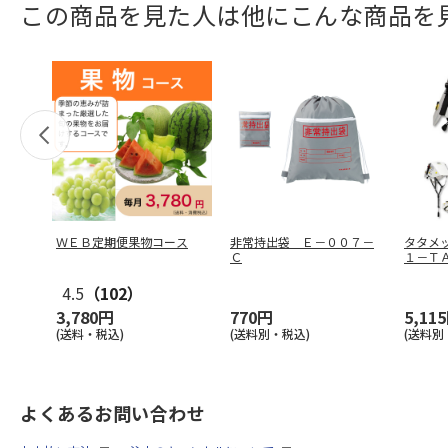
この商品を見た人は他にこんな商品を
ＷＥＢ定期便果物コース
非常持出袋 Ｅ－００７－
タタメ
Ｃ
１－Ｔ
4.5
（102）
3,780円
770円
5,11
(送料・税込)
(送料別・税込)
(送料別
よくあるお問い合わせ