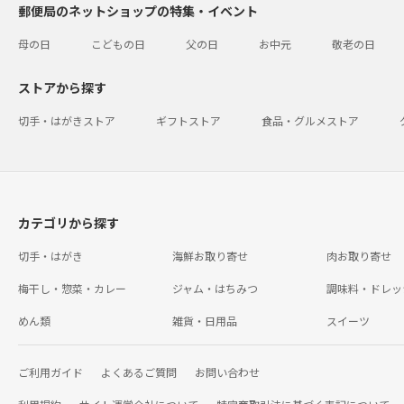
郵便局のネットショップの特集・イベント
母の日
こどもの日
父の日
お中元
敬老の日
ストアから探す
切手・はがきストア
ギフトストア
食品・グルメストア
カテゴリから探す
切手・はがき
海鮮お取り寄せ
肉お取り寄せ
梅干し・惣菜・カレー
ジャム・はちみつ
調味料・ドレッ
めん類
雑貨・日用品
スイーツ
ご利用ガイド
よくあるご質問
お問い合わせ