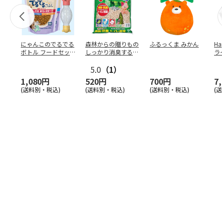
にゃんこのでるでる
森林からの贈りもの
ふるっくま みかん
Ha
ボトル フードセッ
しっかり消臭するひ
ラ
ト
のきの猫砂 7L
ー
5.0
（1）
1,080円
520円
700円
7
(送料別・税込)
(送料別・税込)
(送料別・税込)
(