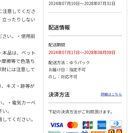
2024年07月10日～2028年07月31日
に注意してくださ
、立ったりしない
配送情報
 パウ
無添加良品 カムカ
ペット線香 虹のか
CIAO 香り立つクラ
つ子ね
ムデンタルコーン
なた フルーティフ
ンキー ちゅ～る和
ださい。・使用前
・かつ
ぐるぐるボーン型 S
ローラルの香り
えBOX とりささ
…
…
配送期間
470円
590円
380円
・本品は、ペット
2024年07月17日～2028年08月08日
)
(送料別・税込)
(送料別・税込)
(送料別・税込)
や摩擦等で色落ち
配送方法
ゆうパック
家財には注意して
お届け日
指定不可
のし
対応不可
り、キズ・跡等が
決済方法
詳細はこちら
い。・電気カーペ
さい。
下記の決済方法がご利用頂けます。
管してください。