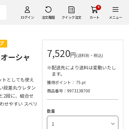
0
ログイン
注文履歴
クイック注文
カート
メニュー
7,520
円
 オーシャ
(送料別・税込)
※配送先により送料は変動いたし
ます。
ットとしても使え
獲得ポイント： 75 pt
い段差丸ウレタン
商品番号
9973138700
と2段に、組合せ
わせやすい スベリ
数量