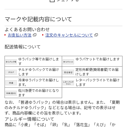
マークや記載内容について
よくあるお問い合わせ
お支払い方法
注文のキャンセルについて
配送情報について
ゆうパック等でお届けしま
ゆうパケットでお届けします
す
チルドゆうパックでお届け
定形外郵便(簡易書留)でお届
します
けします
冷凍ゆうパックでお届けし
レターパックライトでお届け
ます。
します
佐川急便でのお届けとなり
ます
なお、「普通ゆうパック」の場合は表示しません。また、「夏期
のみチルドゆうパック」などとなる場合は、記号での表示はせ
ず、商品内容欄にその旨を表示しています。
アレルギー情報について
商品に「小麦」「そば」「卵」「乳」「落花生」「えび」「か