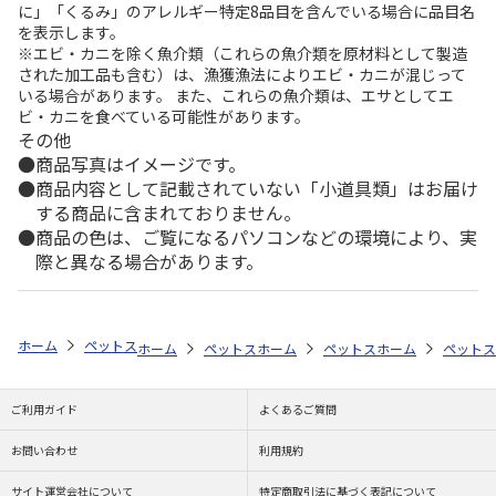
に」「くるみ」のアレルギー特定8品目を含んでいる場合に品目名
を表示します。
※エビ・カニを除く魚介類（これらの魚介類を原材料として製造
された加工品も含む）は、漁獲漁法によりエビ・カニが混じって
いる場合があります。 また、これらの魚介類は、エサとしてエ
ビ・カニを食べている可能性があります。
その他
商品写真はイメージです。
商品内容として記載されていない「小道具類」はお届け
する商品に含まれておりません。
商品の色は、ご覧になるパソコンなどの環境により、実
際と異なる場合があります。
ホーム
ペットストア
ケージ・飼育その他用品
ベッド・マット・ステ
ホーム
ペットストア
ホーム
ケージ・飼育その他用品
ペットストア
ホーム
ケージ・飼
ペットス
療
ご利用ガイド
よくあるご質問
お問い合わせ
利用規約
サイト運営会社について
特定商取引法に基づく表記について