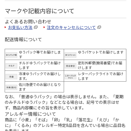
マークや記載内容について
よくあるお問い合わせ
お支払い方法
注文のキャンセルについて
配送情報について
ゆうパック等でお届けしま
ゆうパケットでお届けします
す
チルドゆうパックでお届け
定形外郵便(簡易書留)でお届
します
けします
冷凍ゆうパックでお届けし
レターパックライトでお届け
ます。
します
佐川急便でのお届けとなり
ます
なお、「普通ゆうパック」の場合は表示しません。また、「夏期
のみチルドゆうパック」などとなる場合は、記号での表示はせ
ず、商品内容欄にその旨を表示しています。
アレルギー情報について
商品に「小麦」「そば」「卵」「乳」「落花生」「えび」「か
に」「くるみ」のアレルギー特定8品目を含んでいる場合に品目名
を表示します。