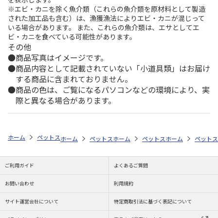
※エビ・カニを除く魚介類（これらの魚介類を原材料として製造
された加工品も含む）は、漁獲漁法によりエビ・カニが混じって
いる場合があります。 また、これらの魚介類は、エサとしてエ
ビ・カニを食べている可能性があります。
その他
商品写真はイメージです。
商品内容として記載されていない「小道具類」はお届け
する商品に含まれておりません。
商品の色は、ご覧になるパソコンなどの環境により、実
際と異なる場合があります。
ホーム
ペットストア
ケージ・飼育その他用品
ベッド・マット・ステ
ホーム
ペットストア
ホーム
ケージ・飼育その他用品
ペットストア
ホーム
ケージ・飼
ペットス
療
ご利用ガイド
よくあるご質問
お問い合わせ
利用規約
サイト運営会社について
特定商取引法に基づく表記について