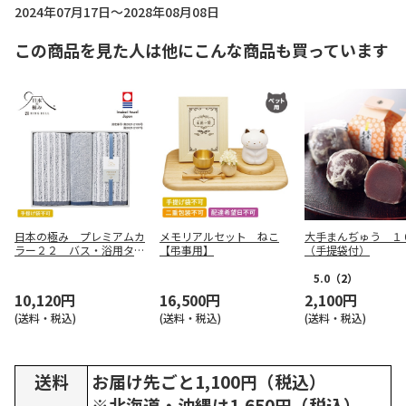
2024年07月17日～2028年08月08日
この商品を見た人は他にこんな商品も買っています
日本の極み プレミアムカ
メモリアルセット ねこ
大手まんぢゅう １
ラー２２ バス・浴用タオ
【弔事用】
（手提袋付）
ルセット【弔事用】
5.0
（2）
10,120円
16,500円
2,100円
(送料・税込)
(送料・税込)
(送料・税込)
送料
お届け先ごと1,100円（税込）
※北海道・沖縄は1,650円（税込）