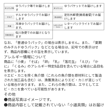
ゆうパック等でお届けしま
ゆうパケットでお届けします
す
チルドゆうパックでお届け
定形外郵便(簡易書留)でお届
します
けします
冷凍ゆうパックでお届けし
レターパックライトでお届け
ます。
します
佐川急便でのお届けとなり
ます
なお、「普通ゆうパック」の場合は表示しません。また、「夏期
のみチルドゆうパック」などとなる場合は、記号での表示はせ
ず、商品内容欄にその旨を表示しています。
アレルギー情報について
商品に「小麦」「そば」「卵」「乳」「落花生」「えび」「か
に」「くるみ」のアレルギー特定8品目を含んでいる場合に品目名
を表示します。
※エビ・カニを除く魚介類（これらの魚介類を原材料として製造
された加工品も含む）は、漁獲漁法によりエビ・カニが混じって
いる場合があります。 また、これらの魚介類は、エサとしてエ
ビ・カニを食べている可能性があります。
その他
商品写真はイメージです。
商品内容として記載されていない「小道具類」はお届け