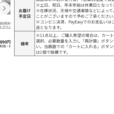
※土日、祝日、年末年始は休業日となって
お届け
※在庫状況、天候や交通事情などによって
予定日
ことがございますので予めご了承ください
※コンビニ決済、PayEasyでのお支払い
ppyDays 2wayド
獣医師開発 ニオイ
デオトイレ 飛び散
無添加良品 
送となります。
イブベッド グレ
をとる砂専用 猫ト
らない消臭・抗菌サ
ムデンタルコ
イレ ナチュラルグ
ンド 4L
ぐるぐるボー
※11点以上、ご購入希望の場合は、カート
レー
…
選択、必要数量を入力し「再計算」ボタン
,890円
1,550円
1,320円
470円
備考
い。当画面での「カートに入れる」ボタン
送料別・税込)
(送料別・税込)
(送料別・税込)
(送料別・税込
は1個で結構です。