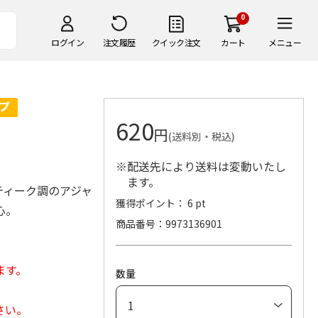
0
ログイン
注文履歴
クイック注文
カート
メニュー
620
円
(送料別・税込)
※配送先により送料は変動いたし
ます。
ティーク調のアジャ
獲得ポイント： 6 pt
心。
商品番号
9973136901
ます。
数量
さい。