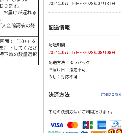
2024年07月10日～2028年07月31日
おります。
、お届けが遅れる
。
はご入金確認後の発
配送情報
カムカ
銀のスプーン パウ
ペット線香 虹のか
鈴虫の経木 3枚入
ーン
チ 健康に育つ子ね
なた フルーティフ
ン型 S
こ用 まぐろ・かつ
ローラルの香り
画面で「10+」を
おに
…
配送期間
を押下してくださ
120円
590円
100円
2024年07月17日～2028年08月08日
押下時の数量選択
)
(送料別・税込)
(送料別・税込)
(送料別・税込)
配送方法
ゆうパック
お届け日
指定不可
のし
対応不可
決済方法
詳細はこちら
下記の決済方法がご利用頂けます。