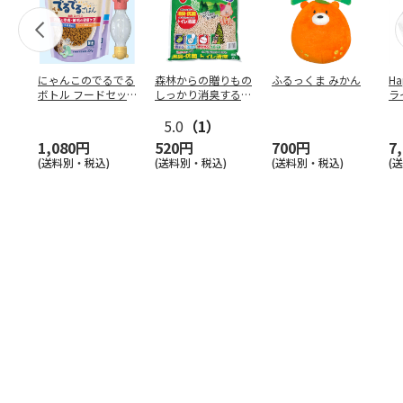
にゃんこのでるでる
森林からの贈りもの
ふるっくま みかん
Ha
ボトル フードセッ
しっかり消臭するひ
ラ
ト
のきの猫砂 7L
ー
5.0
（1）
1,080円
520円
700円
7
(送料別・税込)
(送料別・税込)
(送料別・税込)
(