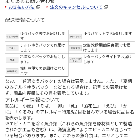
よくあるお問い合わせ
お支払い方法
注文のキャンセルについて
配送情報について
ゆうパック等でお届けしま
ゆうパケットでお届けします
す
チルドゆうパックでお届け
定形外郵便(簡易書留)でお届
します
けします
冷凍ゆうパックでお届けし
レターパックライトでお届け
ます。
します
佐川急便でのお届けとなり
ます
なお、「普通ゆうパック」の場合は表示しません。また、「夏期
のみチルドゆうパック」などとなる場合は、記号での表示はせ
ず、商品内容欄にその旨を表示しています。
アレルギー情報について
商品に「小麦」「そば」「卵」「乳」「落花生」「えび」「か
に」「くるみ」のアレルギー特定8品目を含んでいる場合に品目名
を表示します。
※エビ・カニを除く魚介類（これらの魚介類を原材料として製造
された加工品も含む）は、漁獲漁法によりエビ・カニが混じって
いる場合があります。 また、これらの魚介類は、エサとしてエ