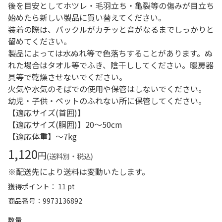
後を目安としてホツレ・毛羽立ち・亀裂等の傷みが目立ち
始めたら新しい製品に買い替えてください。
装着の際は、バックルがカチッと音がなるまでしっかりと
留めてください。
製品によっては水ぬれ等で色落ちすることがあります。ぬ
れた場合はタオル等でふき、陰干ししてください。暖房器
具等で乾燥させないでください。
火気や水気のそばでの使用や保管はしないでください。
幼児・子供・ペットのふれない所に保管してください。
【適応サイズ(首囲)】
【適応サイズ(胴囲)】20～50cm
【適応体重】～7kg
1,120
円
(送料別・税込)
※配送先により送料は変動いたします。
獲得ポイント： 11 pt
商品番号
9973136892
数量