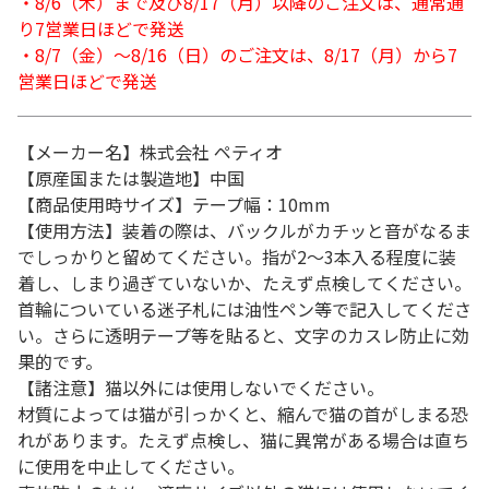
・8/6（木）まで及び8/17（月）以降のご注文は、通常通
り7営業日ほどで発送
・8/7（金）～8/16（日）のご注文は、8/17（月）から7
営業日ほどで発送
【メーカー名】株式会社 ペティオ
【原産国または製造地】中国
【商品使用時サイズ】テープ幅：10mm
【使用方法】装着の際は、バックルがカチッと音がなるま
でしっかりと留めてください。指が2～3本入る程度に装
着し、しまり過ぎていないか、たえず点検してください。
首輪についている迷子札には油性ペン等で記入してくださ
い。さらに透明テープ等を貼ると、文字のカスレ防止に効
果的です。
【諸注意】猫以外には使用しないでください。
材質によっては猫が引っかくと、縮んで猫の首がしまる恐
れがあります。たえず点検し、猫に異常がある場合は直ち
に使用を中止してください。